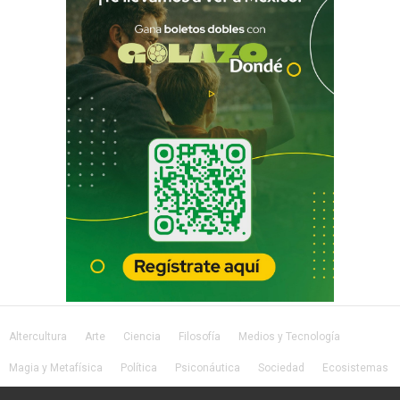
Altercultura
Arte
Ciencia
Filosofía
Medios y Tecnología
Magia y Metafísica
Política
Psiconáutica
Sociedad
Ecosistemas
Salud
Lifestyle