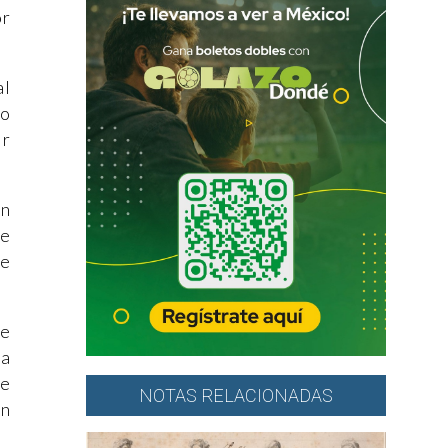
or
al
do
ir
ón
de
de
de
la
de
NOTAS RELACIONADAS
un