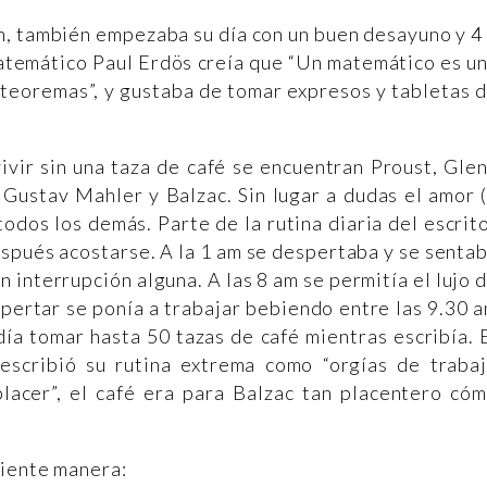
m, también empezaba su día con un buen desayuno y 4
matemático Paul Erdös creía que “Un matemático es u
 teoremas”, y gustaba de tomar expresos y tabletas 
ivir sin una taza de café se encuentran Proust, Gle
 Gustav Mahler y Balzac. Sin lugar a dudas el amor 
odos los demás. Parte de la rutina diaria del escrit
espués acostarse. A la 1 am se despertaba y se senta
in interrupción alguna. A las 8 am se permitía el lujo 
spertar se ponía a trabajar bebiendo entre las 9.30 
día tomar hasta 50 tazas de café mientras escribía. 
escribió su rutina extrema como “orgías de traba
placer”, el café era para Balzac tan placentero có
uiente manera: