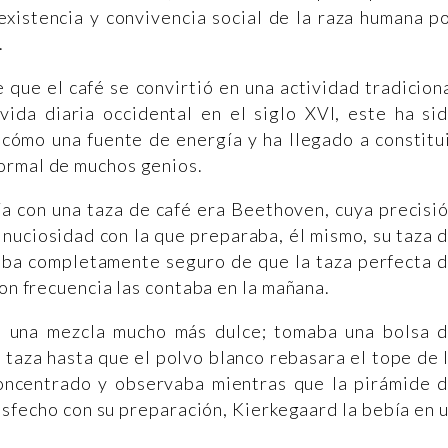
existencia y convivencia social de la raza humana p
.
que el café se convirtió en una actividad tradicion
 vida diaria occidental en el siglo XVI, este ha si
 cómo una fuente de energía y ha llegado a constitu
ormal de muchos genios.
ía con una taza de café era Beethoven, cuya precisi
inuciosidad con la que preparaba, él mismo, su taza 
taba completamente seguro de que la taza perfecta 
con frecuencia las contaba en la mañana.
ía una mezcla mucho más dulce; tomaba una bolsa 
 taza hasta que el polvo blanco rebasara el tope de 
oncentrado y observaba mientras que la pirámide 
isfecho con su preparación, Kierkegaard la bebía en 