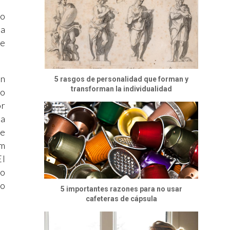
 o
na
de
nn
5 rasgos de personalidad que forman y
transforman la individualidad
(o
or
ba
de
am
El
jo
mo
5 importantes razones para no usar
cafeteras de cápsula