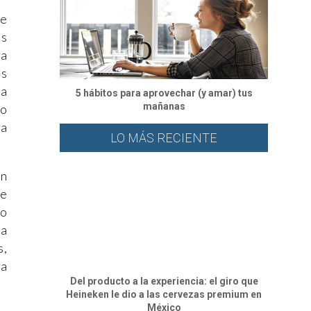
se
os
la
as
La
5 hábitos para aprovechar (y amar) tus
mañanas
go
na
LO MÁS RECIENTE
on
de
lo
ta
s,
 a
Del producto a la experiencia: el giro que
Heineken le dio a las cervezas premium en
México