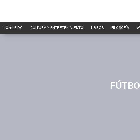
LO + LEÍDO
CULTURA Y ENTRETENIMIENTO
LIBROS
FILOSOFÍA
W
FÚTBO