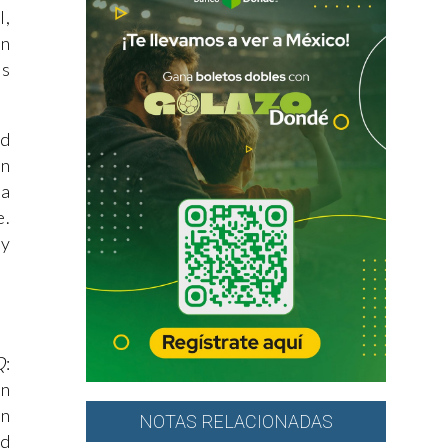
l,
on
os
ed
en
ra
e.
 y
Q
:
un
en
NOTAS RELACIONADAS
id