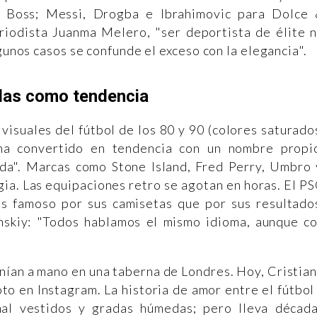
a Boss; Messi, Drogba e Ibrahimovic para Dolce
iodista Juanma Melero, "ser deportista de élite 
lgunos casos se confunde el exceso con la elegancia".
das como tendencia
visuales del fútbol de los 80 y 90 (colores saturado
 ha convertido en tendencia con un nombre propi
da". Marcas como Stone Island, Fred Perry, Umbro 
gia. Las equipaciones retro se agotan en horas. El P
s famoso por sus camisetas que por sus resultado
skiy: "Todos hablamos el mismo idioma, aunque c
enían a mano en una taberna de Londres. Hoy, Cristia
o en Instagram. La historia de amor entre el fútbol
al vestidos y gradas húmedas; pero lleva décad