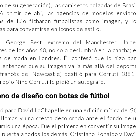
o de su generación), las camisetas holgadas de Brasi
A partir de ahí, las agencias de modelos enviar
as de lujo ficharon futbolistas como imagen, y l
as para convertirse en íconos de estilo.
s. George Best, extremo del Manchester Unit
es de los años 60, no solo deslumbró en la cancha; 
a de moda en Londres. Él confesó que lo hizo pa
n entender que su imagen valía más allá del deport
francés del Newcastle) desfiló para Cerruti 1881
ropio Nino Cerruti le pidió un autógrafo.
ono de diseño con botas de fútbol
ó para David LaChapelle en una edición mítica de
G
 llamas y una cresta decolorada ante el fondo de 
umió una época. Fue el primero en convertir su imag
la puerta a todos los demás: Cristiano Ronaldo y Dav