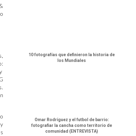
 &
no
s,
10 fotografías que definieron la historia de
los Mundiales
o:
y
SG
s.
on
no
Omar Rodríguez y el futbol de barrio:
 y
fotografiar la cancha como territorio de
as
comunidad (ENTREVISTA)