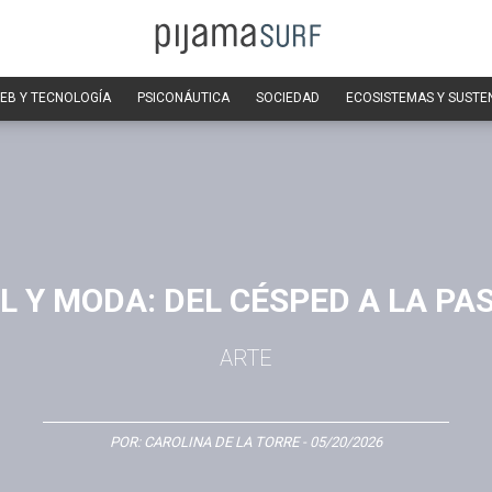
EB Y TECNOLOGÍA
PSICONÁUTICA
SOCIEDAD
ECOSISTEMAS Y SUSTE
L Y MODA: DEL CÉSPED A LA PA
ARTE
POR:
CAROLINA DE LA TORRE
- 05/20/2026