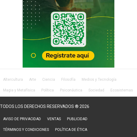
Altercultura
Arte
Ciencia
Filosofía
Medios y Tecnología
Magia y Metafísica
Política
Psiconáutica
Sociedad
Ecosistemas
Salud
Lifestyle
TODOS LOS DERECHOS RESERVADOS ® 2026
AVISO DE PRIVACIDAD
VENTAS
PUBLICIDAD
TÉRMINOS Y CONDICIONES
POLÍTICA DE ÉTICA