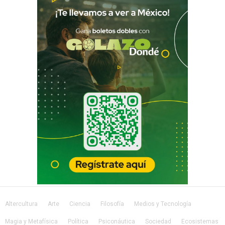
Altercultura
Arte
Ciencia
Filosofía
Medios y Tecnología
Magia y Metafísica
Política
Psiconáutica
Sociedad
Ecosistemas