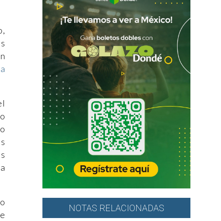
o,
as
un
La
el
ho
to
os
es
ca
ho
NOTAS RELACIONADAS
de