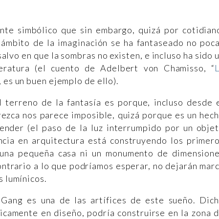
te simbólico que sin embargo, quizá por cotidian
ámbito de la imaginación se ha fantaseado no poc
alvo en que la sombras no existen, e incluso ha sido 
eratura (el cuento de Adelbert von Chamisso, “
”, es un buen ejemplo de ello).
l terreno de la fantasía es porque, incluso desde 
ezca nos parece imposible, quizá porque es un hec
render (el paso de la luz interrumpido por un obje
ncia en arquitectura está construyendo los primer
 una pequeña casa ni un monumento de dimension
ontrario a lo que podríamos esperar, no dejarán mar
s lumínicos.
 Gang es una de las artífices de este sueño. Dic
nicamente en diseño, podría construirse en la zona 