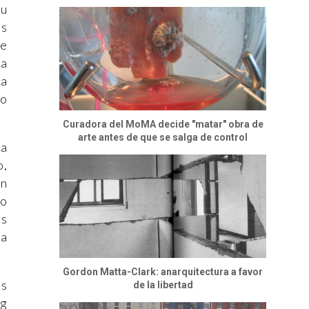
Su
as
de
da
ta
mo
Curadora del MoMA decide "matar" obra de
arte antes de que se salga de control
ra
o,
én
jo
es
ra
Gordon Matta-Clark: anarquitectura a favor
ás
de la libertad
ng