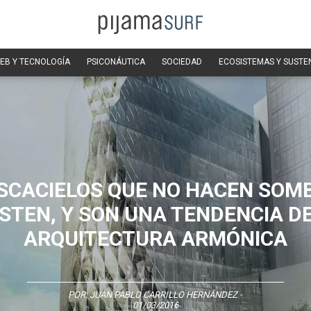
EB Y TECNOLOGÍA
PSICONÁUTICA
SOCIEDAD
ECOSISTEMAS Y SUSTE
SCACIELOS QUE NO HACEN SOM
ISTEN, Y SON UNA TENDENCIA DE
ARQUITECTURA ARMÓNICA
POR:
JUAN PABLO CARRILLO HERNÁNDEZ
-
01/03/2016