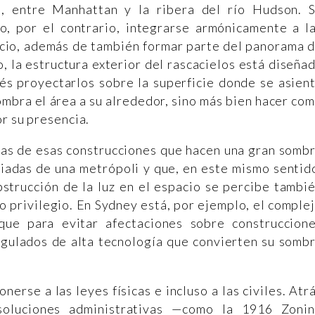
, entre Manhattan y la ribera del río Hudson. 
no, por el contrario, integrarse armónicamente a l
acio, además de también formar parte del panorama 
, la estructura exterior del rascacielos está diseña
ués proyectarlos sobre la superficie donde se asien
ombra el área a su alrededor, sino más bien hacer co
or su presencia.
has de esas construcciones que hacen una gran somb
iadas de una metrópoli y que, en este mismo sentid
strucción de la luz en el espacio se percibe tambi
 privilegio. En Sydney está, por ejemplo, el comple
 que para evitar afectaciones sobre construccion
angulados de alta tecnología que convierten su somb
erse a las leyes físicas e incluso a las civiles. Atr
oluciones administrativas —como la 1916 Zoni