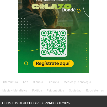
Altercultura
Arte
Ciencia
Filosofía
Medios y Tecnología
Magia y Metafísica
Política
Psiconáutica
Sociedad
Ecosistemas
Salud
Lifestyle
TODOS LOS DERECHOS RESERVADOS ® 2026