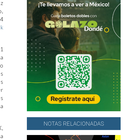
uz
o,
14
rk
 1
ta
do
es
as
er
os
ia
NOTAS RELACIONADAS
X,
la