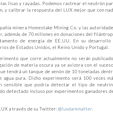
olas lisas y rayadas. Podemos rastrear el neutrón pa
n, y calibrar la respuesta del LUX mejor que con na
mpañía minera Homestake Mining Co. y las autoridad
ur, además de 70 millones en donaciones del filántro
rtamento de energía de EE.UU. En su desarrollo
orios de Estados Unidos, el Reino Unido y Portugal.
erimento que corre actualmente no serán publicad
igación de materia oscura ya se avizora con el suces
ue tendrá un tanque de xenón de 10 toneladas dent
e agua pura. Dicho experimento será 100 veces m
an sensible que podría detectar el tipo de neutri
 sido detectado incluso por experimentos ganadores d
LUX a través de su Twitter:
@luxdarkmatter
.