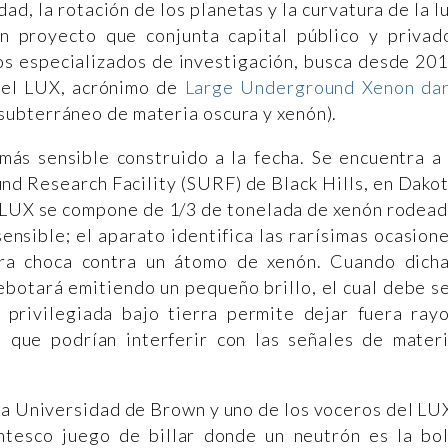
ad, la rotación de los planetas y la curvatura de la l
n proyecto que conjunta capital público y privad
os especializados de investigación, busca desde 20
 del LUX, acrónimo de
Large Underground Xenon da
subterráneo de materia oscura y xenón).
más sensible construido a la fecha. Se encuentra a
und Research Facility (SURF) de Black Hills, en Dako
l LUX se compone de 1/3 de tonelada de xenón rodea
nsible; el aparato identifica las rarísimas ocasion
ura choca contra un átomo de xenón. Cuando dich
ebotará emitiendo un pequeño brillo, el cual debe s
 privilegiada bajo tierra permite dejar fuera ray
 que podrían interferir con las señales de mater
 la Universidad de Brown y uno de los voceros del LU
ntesco juego de billar donde un neutrón es la bo