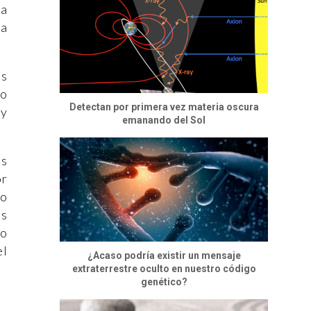
ra
da
es
po
Detectan por primera vez materia oscura
 y
emanando del Sol
os
or
ro
ás
no
el
¿Acaso podría existir un mensaje
extraterrestre oculto en nuestro código
genético?