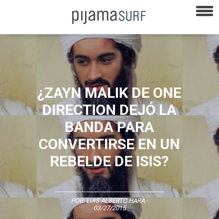
¿ZAYN MALIK DE ONE
DIRECTION DEJÓ LA
BANDA PARA
CONVERTIRSE EN UN
REBELDE DE ISIS?
POR:
LUIS ALBERTO HARA
-
03/27/2015