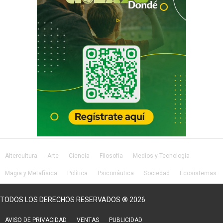
Altercultura
Arte
Ciencia
Filosofía
Medios y Tecnología
Magia y Metafísica
Política
Psiconáutica
Sociedad
Ecosistemas
Salud
Lifestyle
TODOS LOS DERECHOS RESERVADOS ® 2026
AVISO DE PRIVACIDAD
VENTAS
PUBLICIDAD