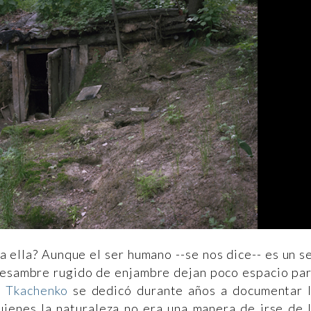
 ella? Aunque el ser humano --se nos dice-- es un s
incesambre rugido de enjambre dejan poco espacio pa
a Tkachenko
se dedicó durante años a documentar 
quienes la naturaleza no era una manera de irse de 