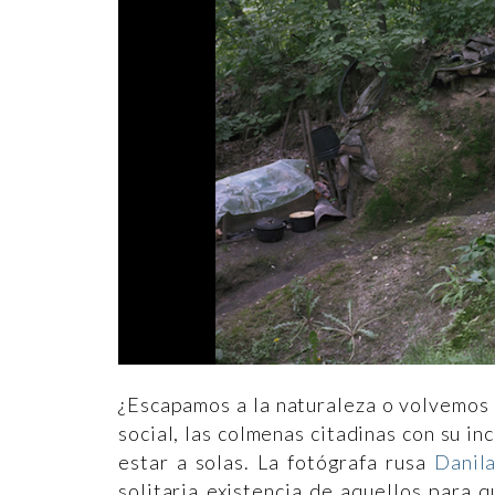
¿Escapamos a la naturaleza o volvemos a
social, las colmenas citadinas con su 
estar a solas. La fotógrafa rusa
Danil
solitaria existencia de aquellos para 