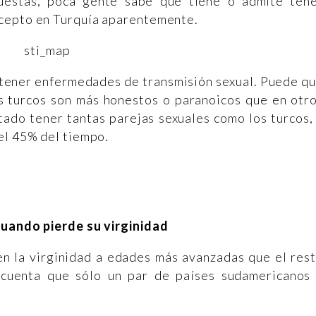
cuestas, poca gente sabe que tiene o admite ten
xcepto en Turquía aparentemente.
 tener enfermedades de transmisión sexual. Puede q
os turcos son más honestos o paranoicos que en otr
tado tener tantas parejas sexuales como los turcos,
 el 45% del tiempo.
cuando pierde su virginidad
den la virginidad a edades más avanzadas que el res
cuenta que sólo un par de países sudamericanos