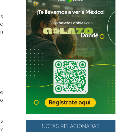
os
se
an
ue
 o
us
NOTAS RELACIONADAS
 y