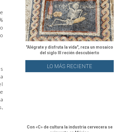
ue
4%
xo
ho
"Alégrate y disfruta la vida", reza un mosaico
del siglo III recién descubierto
LO MÁS RECIENTE
es
da
el
ue
ra
s,
Con «C» de cultura la industria cervecera se