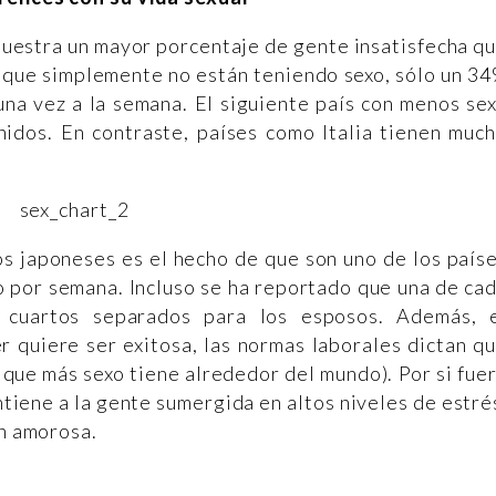
muestra un mayor porcentaje de gente insatisfecha q
s que simplemente no están teniendo sexo, sólo un 3
una vez a la semana. El siguiente país con menos se
idos. En contraste, países como Italia tienen muc
s japoneses es el hecho de que son uno de los país
 por semana. Incluso se ha reportado que una de ca
 cuartos separados para los esposos. Además, 
r quiere ser exitosa, las normas laborales dictan q
 que más sexo tiene alrededor del mundo). Por si fue
iene a la gente sumergida en altos niveles de estré
ión amorosa.