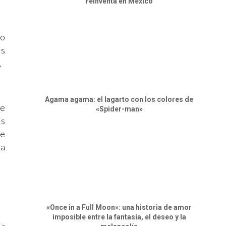
reinventa en México
 o
os
.
Agama agama: el lagarto con los colores de
re
«Spider-man»
es
de
ya
«Once in a Full Moon»: una historia de amor
imposible entre la fantasía, el deseo y la