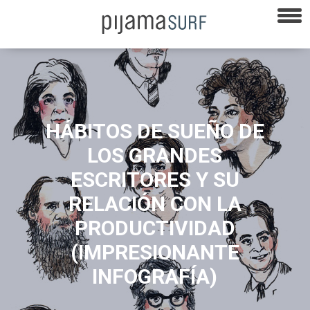
HÁBITOS DE SUEÑO DE
LOS GRANDES
ESCRITORES Y SU
RELACIÓN CON LA
PRODUCTIVIDAD
(IMPRESIONANTE
INFOGRAFÍA)