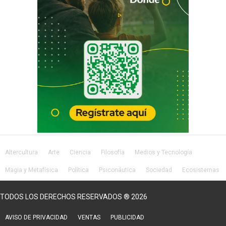
Altercultura
Arte
Ciencia
Filosofía
Medios y Tecnología
Magia y Metafísica
Política
Psiconáutica
Sociedad
Ecosistemas
Salud
Lifestyle
TODOS LOS DERECHOS RESERVADOS ® 2026
AVISO DE PRIVACIDAD
VENTAS
PUBLICIDAD