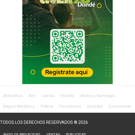
Altercultura
Arte
Ciencia
Filosofía
Medios y Tecnología
Magia y Metafísica
Política
Psiconáutica
Sociedad
Ecosistemas
Salud
Lifestyle
TODOS LOS DERECHOS RESERVADOS ® 2026
AVISO DE PRIVACIDAD
VENTAS
PUBLICIDAD