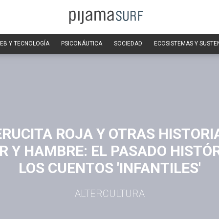
EB Y TECNOLOGÍA
PSICONÁUTICA
SOCIEDAD
ECOSISTEMAS Y SUSTE
RUCITA ROJA Y OTRAS HISTORI
R Y HAMBRE: EL PASADO HISTÓR
LOS CUENTOS 'INFANTILES'
ALTERCULTURA