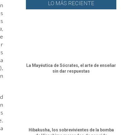
LO MÁS RECIENTE
un
os
os
a,
ue
ir
os
ra
La Mayéutica de Sócrates, el arte de enseñar
),
sin dar respuestas
an
ad
an
os
e.
 a
Hibakusha, los sobrevivientes de la bomba