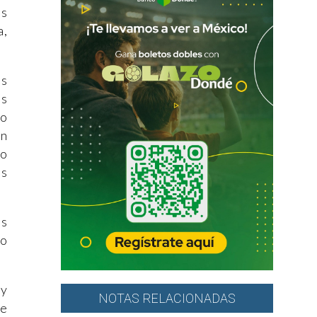
os
a,
as
as
no
in
mo
os
es
po
 y
NOTAS RELACIONADAS
ue