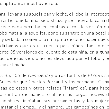
o apta para niños hoy en día:
ra llevar a su abuela pan y leche, el lobo la intercep
a antes que la niña, se disfraza y se mete a la cama 
ofrece nada peculiar en contraste con la versión q
obo mata a la abuelita, pone su sangre en una botell
 y se la da a comer a la niña para después hacer que 
diríamos que es un cuento para niños. Tan sólo 
nte 35 versiones del cuento de esta niña, en algun
tad de esas versiones es devorada por el lobo y 
una artimaña.
rcito
, 105 de
Cenicienta
y otras tantas de
El Gato c
 Antes de que Charles Perrault y los hermanos Gri
tas de estos y otros relatos “infantiles”, para hac
ransmitían de manera oral, en las largas noches 
os hombres limpiaban sus herramientas y las mujer
a matar el tiempo… y el hambre. Los campesinos en l