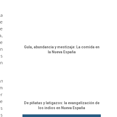
ta
de
ue
a,
se
Gula, abundancia y mestizaje: La comida en
en
la Nueva España
as
en
on
mm
er
de
De piñatas y latigazos: la evangelización de
es
los indios en Nueva España
os