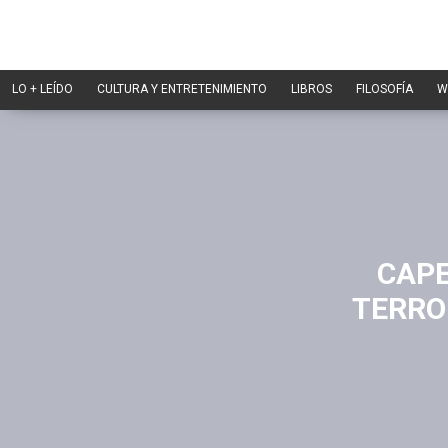
LO + LEÍDO
CULTURA Y ENTRETENIMIENTO
LIBROS
FILOSOFÍA
W
CAPE
TERRO