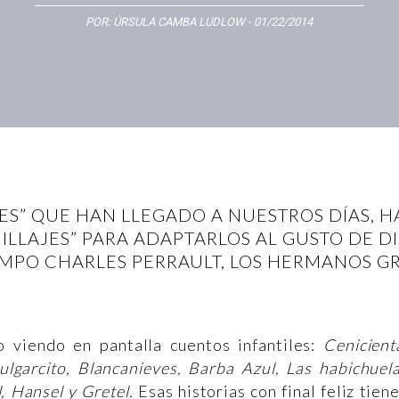
POR:
ÚRSULA CAMBA LUDLOW
- 01/22/2014
ES” QUE HAN LLEGADO A NUESTROS DÍAS, H
LLAJES” PARA ADAPTARLOS AL GUSTO DE D
EMPO CHARLES PERRAULT, LOS HERMANOS GR
 viendo en pantalla cuentos infantiles:
Cenicient
ulgarcito, Blancanieves, Barba Azul, Las habichuel
, Hansel y Gretel.
Esas historias con final feliz tien