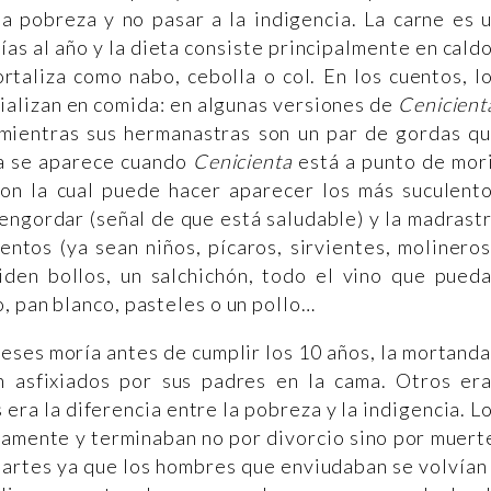
a pobreza y no pasar a la indigencia. La carne es 
as al año y la dieta consiste principalmente en cald
rtaliza como nabo, cebolla o col. En los cuentos, l
ializan en comida: en algunas versiones de
Cenicient
 mientras sus hermanastras son un par de gordas q
ía se aparece cuando
Cenicienta
está a punto de mor
on la cual puede hacer aparecer los más suculent
ngordar (señal de que está saludable) y la madrast
entos (ya sean niños, pícaros, sirvientes, molineros
den bollos, un salchichón, todo el vino que pued
, pan blanco, pasteles o un pollo…
nceses moría antes de cumplir los 10 años, la mortand
n asfixiados por sus padres en la cama. Otros er
ra la diferencia entre la pobreza y la indigencia. L
amente y terminaban no por divorcio sino por muert
partes ya que los hombres que enviudaban se volvían