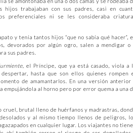
ilia se amontonaba en una o dos camas y se rodeaba 
s hijos trabajaban con sus padres, casi en cuan
s preferenciales ni se les consideraba criatur
apato y tenía tantos hijos “que no sabía qué hacer”, 
os, devorados por algún ogro, salen a mendigar o
ara sus padres.
durmiente
, el Príncipe, que ya está casado, viola a 
n despertar, hasta que son ellos quienes rompen 
omento de amamantarlos. En una versión anterior
rla empujándola al horno pero por error quema a una 
 cruel, brutal lleno de huérfanos y madrastras, don
 desolados y al mismo tiempo llenos de peligros, l
agazapados en cualquier lugar. Los viajantes no tien
s ahí también corren el riesgo de ser degollados