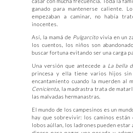
casar con mucha frecuencia. Toda la fam
ganado para mantenerse caliente. Lo
empezaban a caminar, no había trato
inocentes.
Así, la mamá de
Pulgarcito
vivía en un z
los cuentos, los niños son abandonad
buscar fortuna evitando ser una carga p
Una versión que antecede a
La bella 
princesa y ella tiene varios hijos si
encantamiento cuando la muerden al m
Cenicienta
, la madrastra trata de mata
las malvadas hermanastras.
El mundo de los campesinos es un mundo
hay que sobrevivir: los caminos están
lobos aúllan, los ladrones pueden estar 
dinero para pagar una posada y ademá