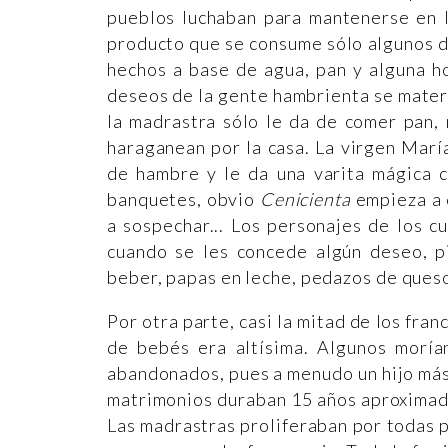
pueblos luchaban para mantenerse en l
producto que se consume sólo algunos dí
hechos a base de agua, pan y alguna ho
deseos de la gente hambrienta se mater
la madrastra sólo le da de comer pan,
haraganean por la casa. La virgen Mar
de hambre y le da una varita mágica c
banquetes, obvio
Cenicienta
empieza a e
a sospechar... Los personajes de los cu
cuando se les concede algún deseo, pi
beber, papas en leche, pedazos de queso
Por otra parte, casi la mitad de los fra
de bebés era altísima. Algunos moría
abandonados, pues a menudo un hijo más e
matrimonios duraban 15 años aproximad
Las madrastras proliferaban por todas 