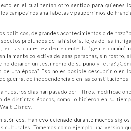
exto en el cual tenían otro sentido para quienes l
 los campesinos analfabetas y paupérrimos de Franci
sos políticos, de grandes acontecimientos o de hazañ
spectos profundos de la historia, lejos de las intrig
o, en las cuales evidentemente la “gente común” 
n la mente colectiva de esas personas, sin rostro, s
e no dejaron un testimonio de su puño y letra? ¿Có
s de una época? Eso no es posible descubrirlo en l
 de guerra, de independencia o en las constituciones.
 a nuestros días han pasado por filtros, modificacion
to de distintas épocas, como lo hicieron en su tiem
 Walt Disney.
históricos. Han evolucionado durante muchos siglos
tos culturales. Tomemos como ejemplo una versión q