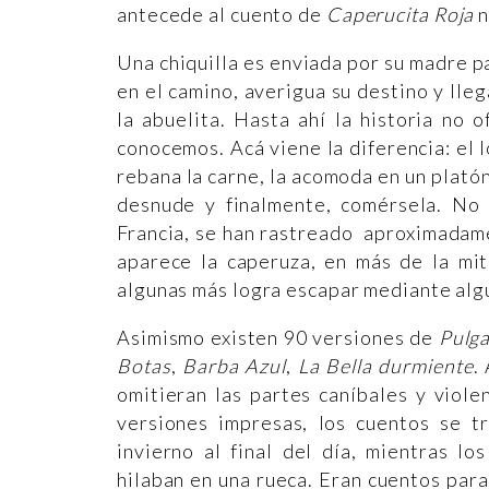
antecede al cuento de
Caperucita Roja
n
Una chiquilla es enviada por su madre pa
en el camino, averigua su destino y lleg
la abuelita. Hasta ahí la historia no 
conocemos. Acá viene la diferencia: el l
rebana la carne, la acomoda en un platón
desnude y finalmente, comérsela. No 
Francia, se han rastreado aproximadame
aparece la caperuza, en más de la mi
algunas más logra escapar mediante alg
Asimismo existen 90 versiones de
Pulga
Botas
,
Barba Azul
,
La Bella durmiente
.
omitieran las partes caníbales y violen
versiones impresas, los cuentos se t
invierno al final del día, mientras l
hilaban en una rueca. Eran cuentos par