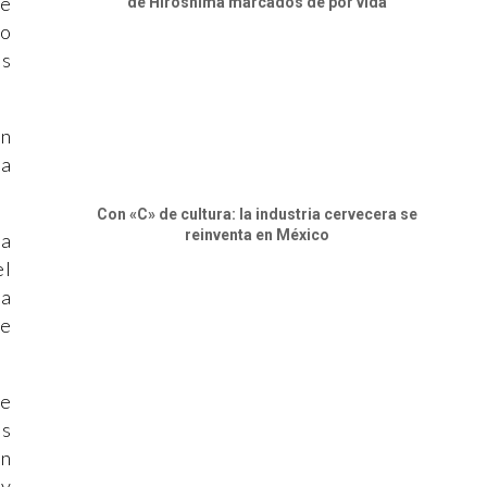
de
de Hiroshima marcados de por vida
to
as
en
 a
Con «C» de cultura: la industria cervecera se
reinventa en México
la
el
 a
de
de
os
en
 y