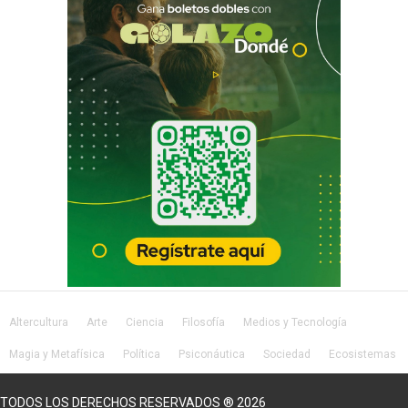
Altercultura
Arte
Ciencia
Filosofía
Medios y Tecnología
Magia y Metafísica
Política
Psiconáutica
Sociedad
Ecosistemas
Salud
Lifestyle
TODOS LOS DERECHOS RESERVADOS ® 2026