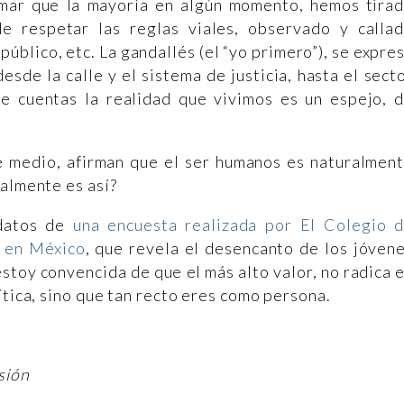
rmar que la mayoría en algún momento, hemos tira
e respetar las reglas viales, observado y calla
úblico, etc. La gandallés (el “yo primero”), se expre
esde la calle y el sistema de justicia, hasta el sect
 de cuentas la realidad que vivimos es un espejo, 
e medio, afirman que el ser humanos es naturalmen
ealmente es así?
 datos de
una encuesta realizada por El Colegio 
a en México
, que revela el desencanto de los jóven
stoy convencida de que el más alto valor, no radica 
ítica, sino que tan recto eres como persona.
sión