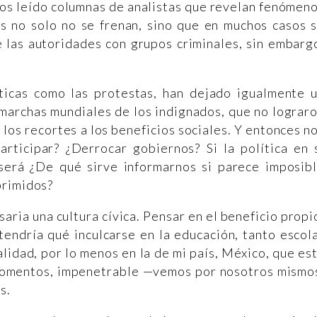
mos leído columnas de analistas que revelan fenómen
s no solo no se frenan, sino que en muchos casos 
 las autoridades con grupos criminales, sin embarg
íticas como las protestas, han dejado igualmente 
 marchas mundiales de los indignados, que no lograr
r los recortes a los beneficios sociales. Y entonces n
rticipar? ¿Derrocar gobiernos? Si la política en 
será ¿De qué sirve informarnos si parece imposib
primidos?
saria una cultura cívica. Pensar en el beneficio propi
tendría qué inculcarse en la educación, tanto escol
alidad, por lo menos en la de mi país, México, que es
momentos, impenetrable —vemos por nosotros mismo
s.