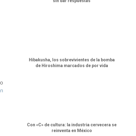
sin dar respuestas
Hibakusha, los sobrevivientes de la bomba
de Hiroshima marcados de por vida
no
un
Con «C» de cultura: la industria cervecera se
reinventa en México