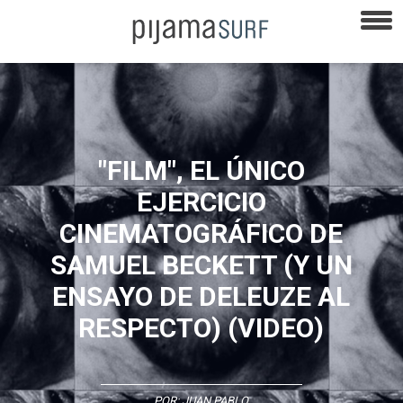
"FILM", EL ÚNICO
EJERCICIO
CINEMATOGRÁFICO DE
SAMUEL BECKETT (Y UN
ENSAYO DE DELEUZE AL
RESPECTO) (VIDEO)
POR:
JUAN PABLO