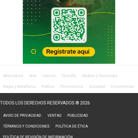
Altercultura
Arte
Ciencia
Filosofía
Medios y Tecnología
Magia y Metafísica
Política
Psiconáutica
Sociedad
Ecosistemas
Salud
Lifestyle
TODOS LOS DERECHOS RESERVADOS ® 2026
AVISO DE PRIVACIDAD
VENTAS
PUBLICIDAD
TÉRMINOS Y CONDICIONES
POLÍTICA DE ÉTICA
POLÍTICA DE REVISIÓN DE INFORMACIÓN