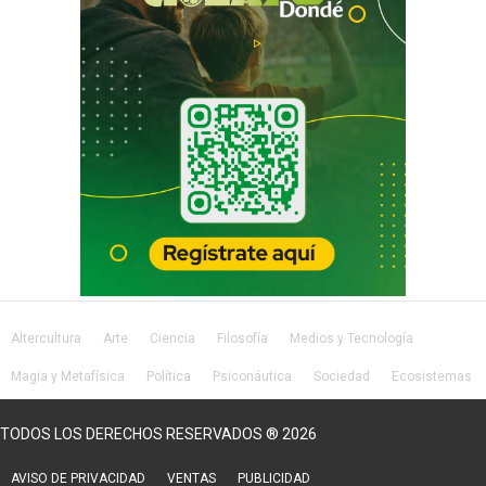
Altercultura
Arte
Ciencia
Filosofía
Medios y Tecnología
Magia y Metafísica
Política
Psiconáutica
Sociedad
Ecosistemas
Salud
Lifestyle
TODOS LOS DERECHOS RESERVADOS ® 2026
AVISO DE PRIVACIDAD
VENTAS
PUBLICIDAD