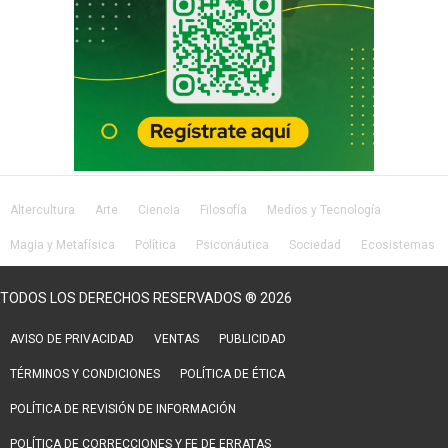
Altercultura
Arte
Ciencia
Filosofía
Medios y Tecnología
Magia y Metafísica
Política
Psiconáutica
Sociedad
Ecosistemas
Salud
Lifestyle
TODOS LOS DERECHOS RESERVADOS ® 2026
AVISO DE PRIVACIDAD
VENTAS
PUBLICIDAD
TÉRMINOS Y CONDICIONES
POLÍTICA DE ÉTICA
POLÍTICA DE REVISIÓN DE INFORMACIÓN
POLÍTICA DE CORRECCIONES Y FE DE ERRATAS