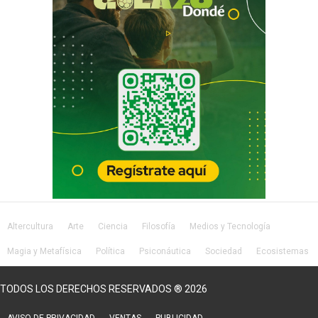
Altercultura
Arte
Ciencia
Filosofía
Medios y Tecnología
Magia y Metafísica
Política
Psiconáutica
Sociedad
Ecosistemas
Salud
Lifestyle
TODOS LOS DERECHOS RESERVADOS ® 2026