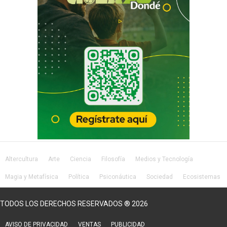
Altercultura
Arte
Ciencia
Filosofía
Medios y Tecnología
Magia y Metafísica
Política
Psiconáutica
Sociedad
Ecosistemas
Salud
Lifestyle
TODOS LOS DERECHOS RESERVADOS ® 2026
AVISO DE PRIVACIDAD
VENTAS
PUBLICIDAD