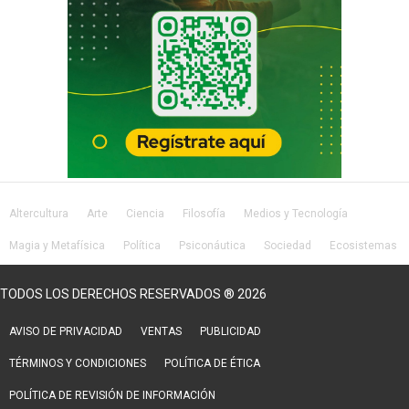
Altercultura
Arte
Ciencia
Filosofía
Medios y Tecnología
Magia y Metafísica
Política
Psiconáutica
Sociedad
Ecosistemas
Salud
Lifestyle
TODOS LOS DERECHOS RESERVADOS ® 2026
AVISO DE PRIVACIDAD
VENTAS
PUBLICIDAD
TÉRMINOS Y CONDICIONES
POLÍTICA DE ÉTICA
POLÍTICA DE REVISIÓN DE INFORMACIÓN