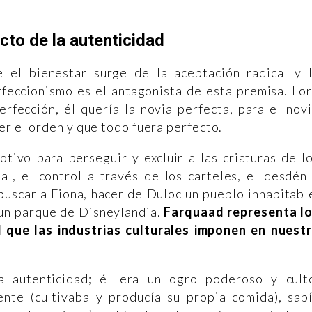
cto de la autenticidad
 el bienestar surge de la aceptación radical y 
rfeccionismo es el antagonista de esta premisa. Lo
rfección, él quería la novia perfecta, para el nov
er el orden y que todo fuera perfecto.
otivo para perseguir y excluir a las criaturas de l
al, el control a través de los carteles, el desdén
buscar a Fiona, hacer de Duloc un pueblo inhabitabl
 un parque de Disneylandia.
Farquaad representa l
l que las industrias culturales imponen en nuest
la autenticidad; él era un ogro poderoso y cult
ente (cultivaba y producía su propia comida), sab