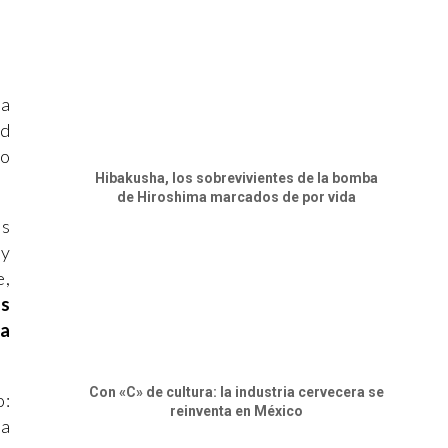
la
rd
io
Hibakusha, los sobrevivientes de la bomba
de Hiroshima marcados de por vida
os
 y
e,
os
ra
Con «C» de cultura: la industria cervecera se
o:
reinventa en México
ía