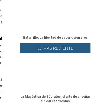
ra
la
as
el
Baturrillo: La libertad de saber quién eres
lá
LO MÁS RECIENTE
ca
ue
on
na
de
ás
el
La Mayéutica de Sócrates, el arte de enseñar
sin dar respuestas