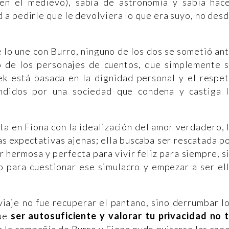
 en el medievo), sabía de astronomía y sabía hac
 a pedirle que le devolviera lo que era suyo, no des
 lo une con Burro, ninguno de los dos se sometió an
 de los personajes de cuentos, que simplemente 
ek está basada en la dignidad personal y el respe
ndidos por una sociedad que condena y castiga 
ta en Fiona con la idealización del amor verdadero, 
las expectativas ajenas; ella buscaba ser rescatada p
er hermosa y perfecta para vivir feliz para siempre, s
o para cuestionar ese simulacro y empezar a ser el
viaje no fue recuperar el pantano, sino derrumbar l
que
ser autosuficiente y valorar tu privacidad no 