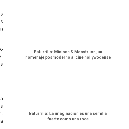
as
as
on
to
Baturrillo: Minions & Monstruos, un
el
homenaje posmoderno al cine hollywodense
es
la
es
s.
Baturrillo: La imaginación es una semilla
fuerte como una roca
la
.