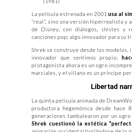
(1981)
La película estrenada en 2001
usa al s
“real”, sino una versión hiperrealista y
de Disney, con diálogos, chistes y 
canciones pop; algo innovador para su t
Shrek se construye desde los modelos, 
innovador que sentimos propio;
hac
protagonista ahora es un ogro incompren
marciales, y el villano es un príncipe p
Libertad narr
La quinta película animada de DreamWork
productora hegemónica desde hace 80
generaciones tambalearon por un ogro 
Shrek cuestionó la estética “perfec
animación occidental burlándose de lo 