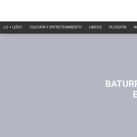
LO + LEÍDO
CULTURA Y ENTRETENIMIENTO
LIBROS
FILOSOFÍA
W
BATURR