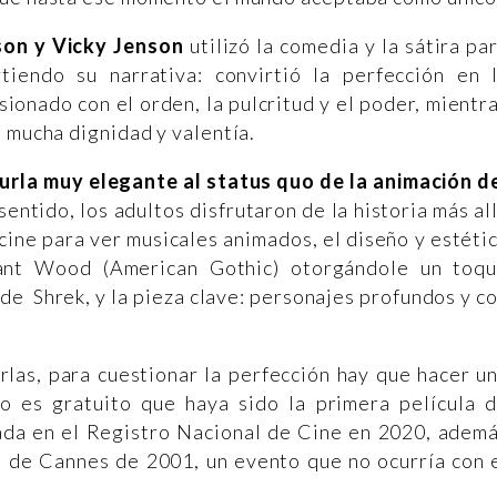
n y Vicky Jenson
utilizó la comedia y la sátira pa
tiendo su narrativa: convirtió la perfección en 
sionado con el orden, la pulcritud y el poder, mientr
n mucha dignidad y valentía.
urla muy elegante al status quo de la animación d
sentido, los adultos disfrutaron de la historia más al
cine para ver musicales animados, el diseño y estéti
rant Wood (American Gothic) otorgándole un toq
de Shrek, y la pieza clave: personajes profundos y c
rlas, para cuestionar la perfección hay que hacer u
o es gratuito que haya sido la primera película 
vada en el Registro Nacional de Cine en 2020, adem
l de Cannes de 2001, un evento que no ocurría con 