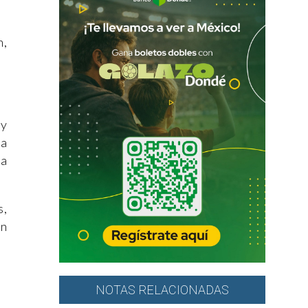
n,
ey
ia
ra
s,
en
NOTAS RELACIONADAS