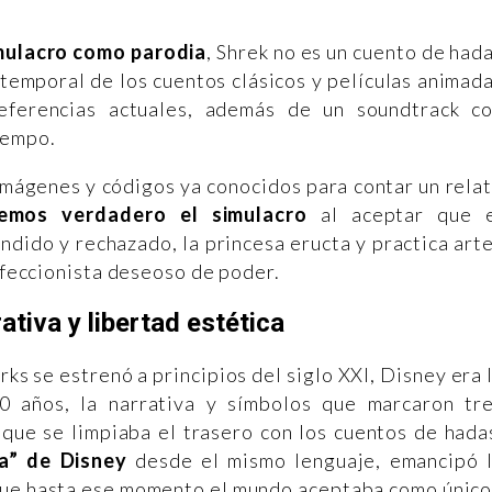
imulacro como parodia
, Shrek no es un cuento de had
 atemporal de los cuentos clásicos y películas animad
referencias actuales, además de un soundtrack c
iempo.
imágenes y códigos ya conocidos para contar un rela
emos verdadero el simulacro
al aceptar que 
dido y rechazado, la princesa eructa y practica art
erfeccionista deseoso de poder.
ativa y libertad estética
s se estrenó a principios del siglo XXI, Disney era 
 años, la narrativa y símbolos que marcaron tr
que se limpiaba el trasero con los cuentos de hada
ta” de Disney
desde el mismo lenguaje, emancipó 
que hasta ese momento el mundo aceptaba como único