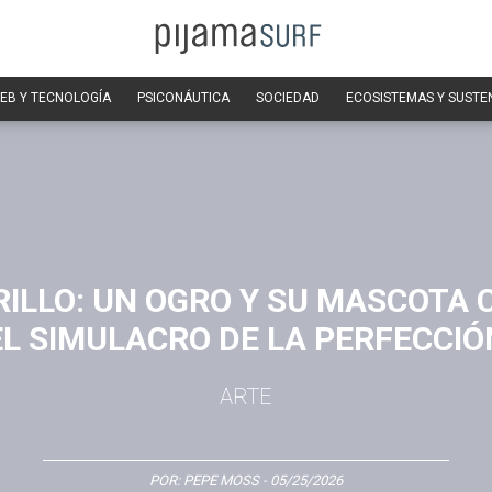
EB Y TECNOLOGÍA
PSICONÁUTICA
SOCIEDAD
ECOSISTEMAS Y SUSTE
ILLO: UN OGRO Y SU MASCOTA
EL SIMULACRO DE LA PERFECCIÓ
ARTE
POR:
PEPE MOSS
- 05/25/2026