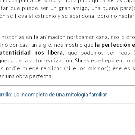
 la compañía de Burro y Fiona pudo quitarse las cap
ptar que puede ser un gran amigo, una buena parej
én se lleva al extremo y se abandona, pero no habla
historias en la animación norteamericana, nos dier
inó por casi un siglo, nos mostró que
la perfección 
utenticidad nos libera,
que podemos ser feos 
queda de la autorrealización. Shrek es el epicentro 
 nadie puede replicar (ni ellos mismos); ese es 
en una obra perfecta.
rrillo: Lo incompleto de una mitología familiar