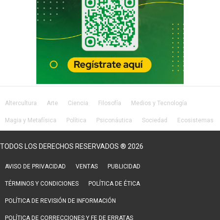
Altercultura
Arte
Ciencia
Filosofía
Medios y Tecnología
Magia y Metafísica
Política
Psiconáutica
Sociedad
Ecosistemas
Salud
Lifestyle
TODOS LOS DERECHOS RESERVADOS ® 2026
AVISO DE PRIVACIDAD
VENTAS
PUBLICIDAD
TÉRMINOS Y CONDICIONES
POLÍTICA DE ÉTICA
POLÍTICA DE REVISIÓN DE INFORMACIÓN
POLÍTICA DE CORRECCIONES Y FE DE ERRATAS