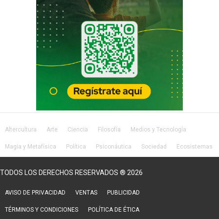
Altercultura
Arte
Ciencia
Filosofía
Medios y Tecnología
Magia y Metafísica
Política
Psiconáutica
Sociedad
Ecosistemas
Salud
Lifestyle
TODOS LOS DERECHOS RESERVADOS ® 2026
AVISO DE PRIVACIDAD
VENTAS
PUBLICIDAD
TÉRMINOS Y CONDICIONES
POLÍTICA DE ÉTICA