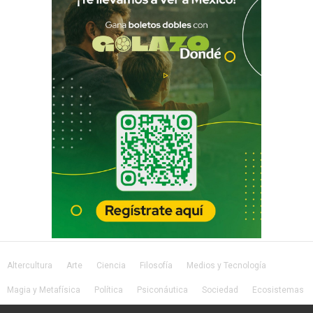
Altercultura
Arte
Ciencia
Filosofía
Medios y Tecnología
Magia y Metafísica
Política
Psiconáutica
Sociedad
Ecosistemas