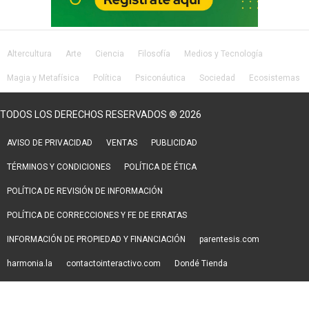
Altercultura
Arte
Ciencia
Filosofía
Medios y Tecnología
Magia y Metafísica
Política
Psiconáutica
Sociedad
Ecosistemas
Salud
Lifestyle
TODOS LOS DERECHOS RESERVADOS ® 2026
AVISO DE PRIVACIDAD
VENTAS
PUBLICIDAD
TÉRMINOS Y CONDICIONES
POLÍTICA DE ÉTICA
POLÍTICA DE REVISIÓN DE INFORMACIÓN
POLÍTICA DE CORRECCIONES Y FE DE ERRATAS
INFORMACIÓN DE PROPIEDAD Y FINANCIACIÓN
parentesis.com
harmonia.la
contactointeractivo.com
Dondé Tienda