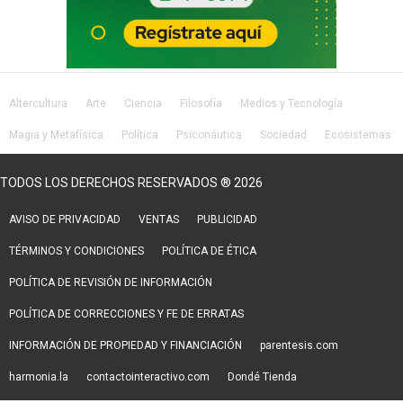
Altercultura
Arte
Ciencia
Filosofía
Medios y Tecnología
Magia y Metafísica
Política
Psiconáutica
Sociedad
Ecosistemas
Salud
Lifestyle
TODOS LOS DERECHOS RESERVADOS ® 2026
AVISO DE PRIVACIDAD
VENTAS
PUBLICIDAD
TÉRMINOS Y CONDICIONES
POLÍTICA DE ÉTICA
POLÍTICA DE REVISIÓN DE INFORMACIÓN
POLÍTICA DE CORRECCIONES Y FE DE ERRATAS
INFORMACIÓN DE PROPIEDAD Y FINANCIACIÓN
parentesis.com
harmonia.la
contactointeractivo.com
Dondé Tienda