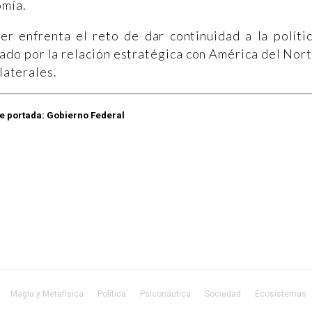
omía.
er enfrenta el reto de dar continuidad a la políti
ado por la relación estratégica con América del Nor
ilaterales.
e portada: Gobierno Federal
Magia y Metafísica
Política
Psiconáutica
Sociedad
Ecosistemas