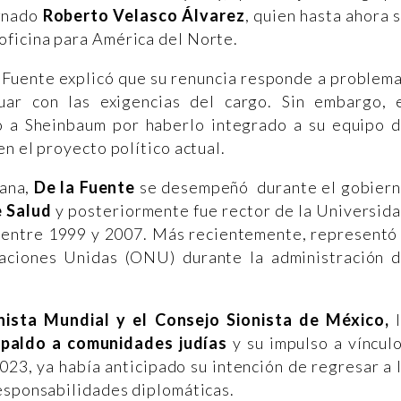
gnado
Roberto Velasco Álvarez
, quien hasta ahora 
ficina para América del Norte.
a Fuente explicó que su renuncia responde a problem
uar con las exigencias del cargo. Sin embargo, 
o a Sheinbaum por haberlo integrado a su equipo 
n el proyecto político actual.
ana,
De la Fuente
se desempeñó durante el gobier
e Salud
y posteriormente fue rector de la Universid
ntre 1999 y 2007. Más recientemente, representó
aciones Unidas (ONU) durante la administración 
nista Mundial y el Consejo Sionista de México,
l
spaldo a comunidades judías
y su impulso a víncul
23, ya había anticipado su intención de regresar a 
esponsabilidades diplomáticas.