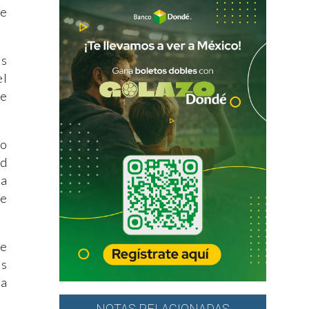
se
as
el
de
no
ad
 a
de
e
os
la
NOTAS RELACIONADAS