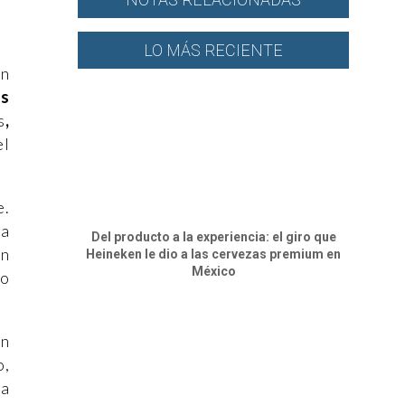
LO MÁS RECIENTE
un
as
s
,
el
e.
da
Del producto a la experiencia: el giro que
en
Heineken le dio a las cervezas premium en
México
mo
ón
o,
ía