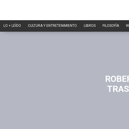
LO + LEÍDO
CULTURA Y ENTRETENIMIENTO
LIBROS
FILOSOFÍA
W
ROBE
TRAS