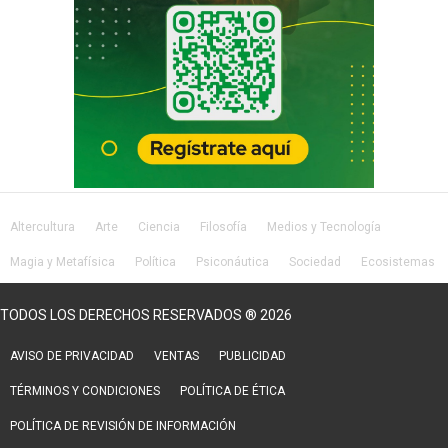
Altercultura
Arte
Ciencia
Filosofía
Medios y Tecnología
Magia y Metafísica
Política
Psiconáutica
Sociedad
Ecosistemas
Salud
Lifestyle
TODOS LOS DERECHOS RESERVADOS ® 2026
AVISO DE PRIVACIDAD
VENTAS
PUBLICIDAD
TÉRMINOS Y CONDICIONES
POLÍTICA DE ÉTICA
POLÍTICA DE REVISIÓN DE INFORMACIÓN