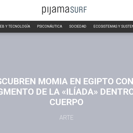
EB Y TECNOLOGÍA
PSICONÁUTICA
SOCIEDAD
ECOSISTEMAS Y SUSTE
SCUBREN MOMIA EN EGIPTO CON
GMENTO DE LA «ILÍADA» DENTRO
CUERPO
ARTE