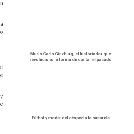
on
 a
po
Murió Carlo Ginzburg, el historiador que
revolucionó la forma de contar el pasado
al
se
 y
de
Fútbol y moda: del césped a la pasarela