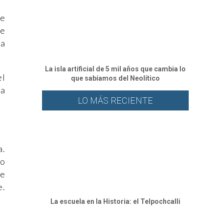
de
se
ía
La isla artificial de 5 mil años que cambia lo
el
que sabíamos del Neolítico
ía
LO MÁS RECIENTE
a.
 o
te
e.
La escuela en la Historia: el Telpochcalli