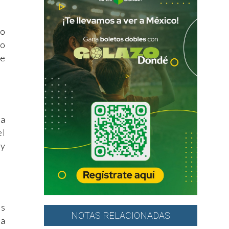
go
 o
de
la
el
 y
as
NOTAS RELACIONADAS
la