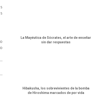
ás
as
La Mayéutica de Sócrates, el arte de enseñar
do
sin dar respuestas
to
Hibakusha, los sobrevivientes de la bomba
de Hiroshima marcados de por vida