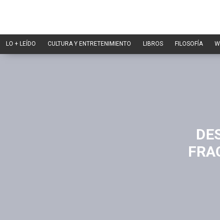
LO + LEÍDO
CULTURA Y ENTRETENIMIENTO
LIBROS
FILOSOFÍA
W
DE
FRA