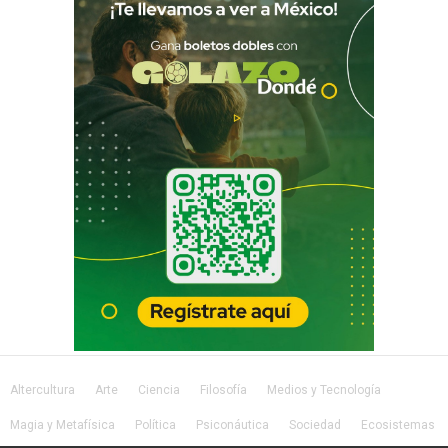
Altercultura
Arte
Ciencia
Filosofía
Medios y Tecnología
Magia y Metafísica
Política
Psiconáutica
Sociedad
Ecosistemas