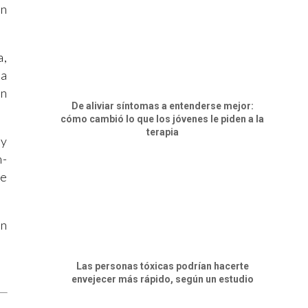
un
a,
la
en
De aliviar síntomas a entenderse mejor:
cómo cambió lo que los jóvenes le piden a la
terapia
 y
n-
ce
an
Las personas tóxicas podrían hacerte
envejecer más rápido, según un estudio