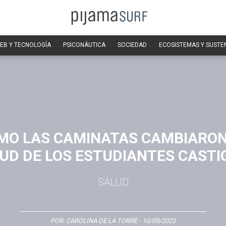
EB Y TECNOLOGÍA
PSICONÁUTICA
SOCIEDAD
ECOSISTEMAS Y SUSTE
MO LAS CAMINATAS CAMBIARON
UD DE LOS ESTUDIANTES CAST
SALUD
POR:
CAROLINA DE LA TORRE
- 10/09/2025