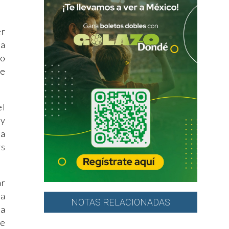
er
ba
do
re
el
 y
sa
ys
ar
la
NOTAS RELACIONADAS
na
se