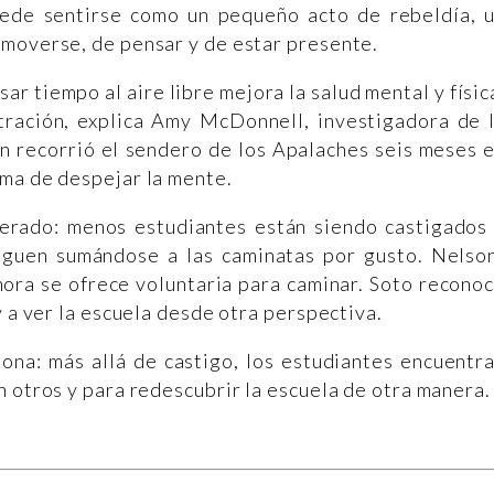
ede sentirse como un pequeño acto de rebeldía, 
 moverse, de pensar y de estar presente.
ar tiempo al aire libre mejora la salud mental y físic
ntración, explica Amy McDonnell, investigadora de 
n recorrió el sendero de los Apalaches seis meses 
rma de despejar la mente.
erado: menos estudiantes están siendo castigados
iguen sumándose a las caminatas por gusto. Nelso
ahora se ofrece voluntaria para caminar. Soto recono
y a ver la escuela desde otra perspectiva.
iona: más allá de castigo, los estudiantes encuentr
n otros y para redescubrir la escuela de otra manera.