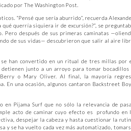
licado por The Washington Post.
pticos. “Pensé que sería aburrido”, recuerda Alexand
 qué querría siquiera ir de excursión?”, se pregunta
o. Pero después de sus primeras caminatas —olien
ndo de sus vidas— descubrieron que salir al aire lib
se han convertido en un ritual de tres millas por 
detienen junto a un arroyo para tomar bocadillos
erry o Mary Oliver. Al final, la mayoría regre
na. En una ocasión, algunos cantaron Backstreet Bo
o en Pijama Surf que no sólo la relevancia de pas
simple acto de caminar cuyo efecto es profundo en 
tiva, despejar la cabeza y hasta cuestionar la ruti
isa y se ha vuelto cada vez más automatizado, tomar