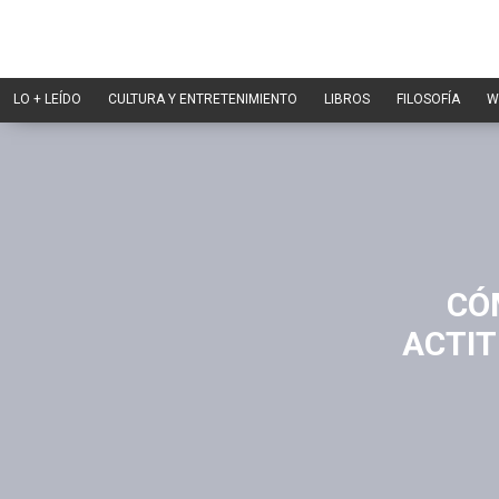
LO + LEÍDO
CULTURA Y ENTRETENIMIENTO
LIBROS
FILOSOFÍA
W
CÓ
ACTIT