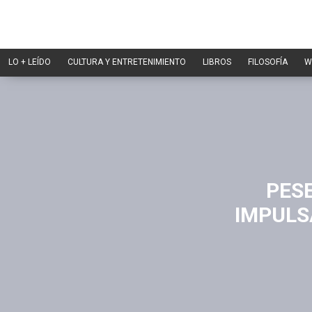
LO + LEÍDO
CULTURA Y ENTRETENIMIENTO
LIBROS
FILOSOFÍA
W
PES
IMPULS