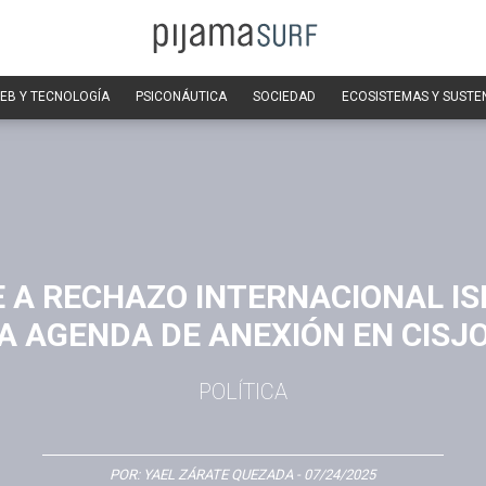
EB Y TECNOLOGÍA
PSICONÁUTICA
SOCIEDAD
ECOSISTEMAS Y SUSTE
E A RECHAZO INTERNACIONAL IS
A AGENDA DE ANEXIÓN EN CISJ
POLÍTICA
POR:
YAEL ZÁRATE QUEZADA
- 07/24/2025