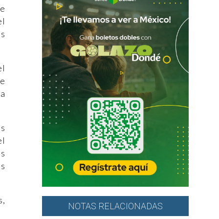
ue
el
os
el
te
la
ás
el
us
as
s,
NOTAS RELACIONADAS