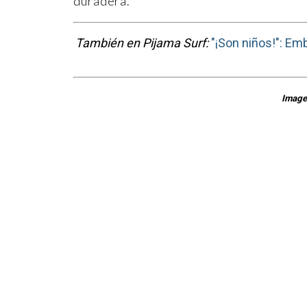
duradera.
También en Pijama Surf:
"¡Son niños!": Em
Imagen