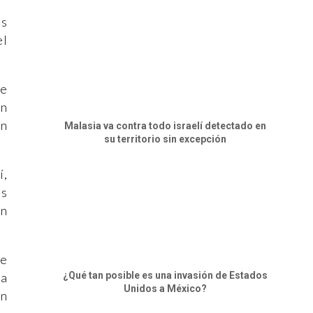
ás
el
de
in
ún
Malasia va contra todo israelí detectado en
su territorio sin excepción
í,
os
ón
de
¿Qué tan posible es una invasión de Estados
da
Unidos a México?
ón