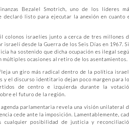
inanzas Bezalel Smotrich, uno de los líderes m
se declaró listo para ejecutar la anexión en cuanto 
l colonos israelíes junto a cerca de tres millones 
ar israelí desde la Guerra de los Seis Días en 1967. S
icia ha sostenido que dicha ocupación es ilegal seg
n múltiples ocasiones al retiro de los asentamientos.
leja un giro más radical dentro de la política israel
 y el discurso identitario dejan poco margen para l
rtidos de centro e izquierda durante la votaci
obre el futuro de la región.
a agenda parlamentaria revela una visión unilateral 
stencia cede ante la imposición. Lamentablemente, ca
cualquier posibilidad de justicia y reconciliaci