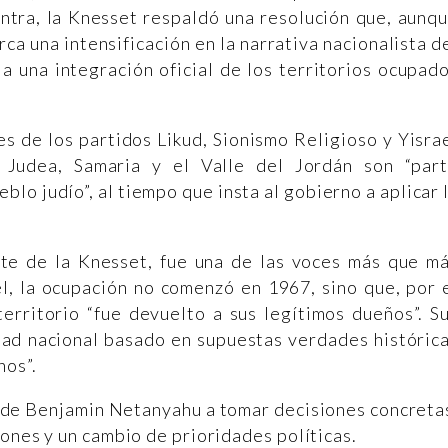
ntra, la Knesset respaldó una resolución que, aunq
ca una intensificación en la narrativa nacionalista d
a una integración oficial de los territorios ocupad
s de los partidos Likud, Sionismo Religioso y Yisra
 Judea, Samaria y el Valle del Jordán son “par
eblo judío”, al tiempo que insta al gobierno a aplicar 
te de la Knesset, fue una de las voces más que m
l, la ocupación no comenzó en 1967, sino que, por 
territorio “fue devuelto a sus legítimos dueños”. S
dad nacional basado en supuestas verdades históric
nos”.
o de Benjamin Netanyahu a tomar decisiones concreta
iones y un cambio de prioridades políticas.