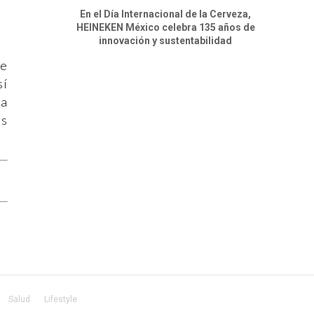
En el Día Internacional de la Cerveza,
HEINEKEN México celebra 135 años de
innovación y sustentabilidad
ue
sí
la
ás
Salud
Lifestyle