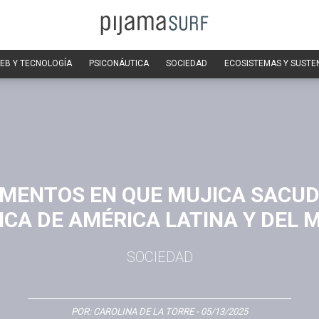
EB Y TECNOLOGÍA
PSICONÁUTICA
SOCIEDAD
ECOSISTEMAS Y SUSTE
MENTOS EN QUE MUJICA SACUD
ICA DE AMÉRICA LATINA Y DEL
SOCIEDAD
POR:
CAROLINA DE LA TORRE
- 05/13/2025