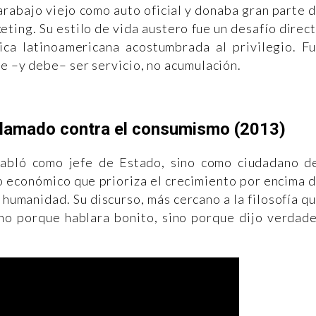
arabajo viejo como auto oficial y donaba gran parte 
keting. Su estilo de vida austero fue un desafío direc
tica latinoamericana acostumbrada al privilegio. F
de –y debe– ser servicio, no acumulación.
 llamado contra el consumismo (2013)
habló como jefe de Estado, sino como ciudadano d
o económico que prioriza el crecimiento por encima 
a humanidad. Su discurso, más cercano a la filosofía q
Y no porque hablara bonito, sino porque dijo verdad