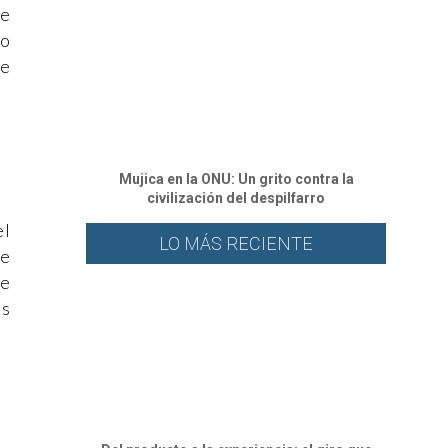
de
to
ue
Mujica en la ONU: Un grito contra la
civilización del despilfarro
el
LO MÁS RECIENTE
de
ue
es