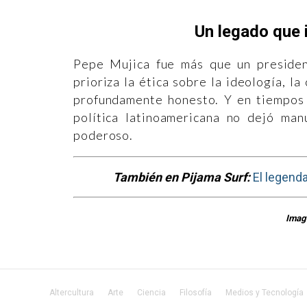
Un legado que 
Pepe Mujica fue más que un presiden
prioriza la ética sobre la ideología, la
profundamente honesto. Y en tiempos d
política latinoamericana no dejó man
poderoso.
También en Pijama Surf:
El legend
Image
Altercultura
Arte
Ciencia
Filosofía
Medios y Tecnología