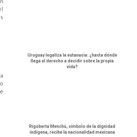
in
el
es
Uruguay legaliza la eutanasia: ¿hasta dónde
llega el derecho a decidir sobre la propia
vida?
la
ro
de
Rigoberta Menchú, símbolo de la dignidad
indígena, recibe la nacionalidad mexicana