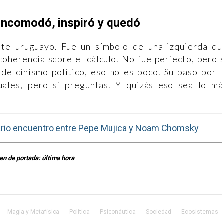
incomodó, inspiró y quedó
te uruguayo. Fue un símbolo de una izquierda q
 coherencia sobre el cálculo. No fue perfecto, pero 
e cinismo político, eso no es poco. Su paso por 
uales, pero sí preguntas. Y quizás eso sea lo m
ario encuentro entre Pepe Mujica y Noam Chomsky
n de portada: última hora
Magia y Metafísica
Política
Psiconáutica
Sociedad
Ecosistemas