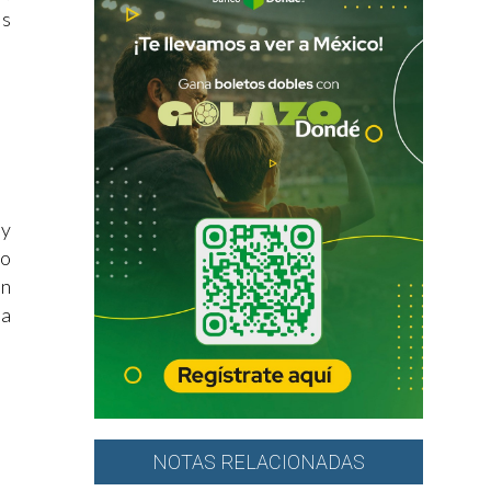
os
 y
no
ón
ta
NOTAS RELACIONADAS