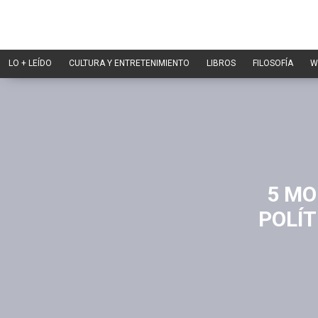
LO + LEÍDO
CULTURA Y ENTRETENIMIENTO
LIBROS
FILOSOFÍA
W
5 MO
POLÍT