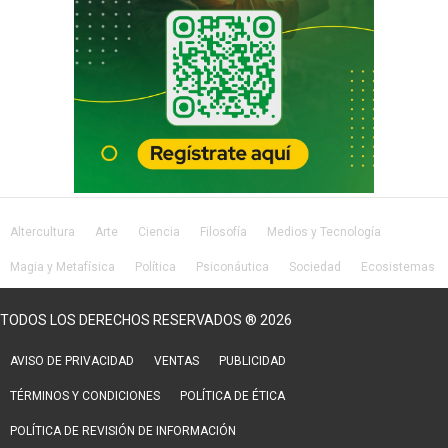
Altercultura
Arte
Ciencia
Filosofía
Medios y Tecnología
Magia y Metafísica
Política
Psiconáutica
Sociedad
Ecosistemas
Salud
Lifestyle
TODOS LOS DERECHOS RESERVADOS ® 2026
AVISO DE PRIVACIDAD
VENTAS
PUBLICIDAD
TÉRMINOS Y CONDICIONES
POLÍTICA DE ÉTICA
POLÍTICA DE REVISIÓN DE INFORMACIÓN