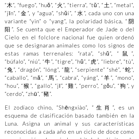
“木”, “fuego”, “huǒ”, “火”, “tierra”, “tǔ”, “土”, “metal”,
“jīn”, “金”, y “agua”, “shǔi”, “水”, cada uno con una
variante “yin” o “yang”, la polaridad básica, “阴
阳”. Se cuenta que el Emperador de Jade o del
Cielo en el folclore nacional fue quien ordenó
que se designaran animales como los signos de
estas ramas terrenales: “rata”, “shǔ”, “鼠”,
“búfalo”, “niú”, “牛”, “tigre”, “hǔ”, “虎”, “liebre”, “tù”,
“兔”, “dragón”, “lóng”, “龍”, “serpiente” “shé”, “蛇”,
“caballo”, “mǎ”, “馬”, “cabra”, “yáng”, “羊”, “mono”,
“hou”, “猴”, “gallo”, “jī”, “雞”, “perro”, “gǒu”, “狗”, y
“cerdo”, “zhū”, “豬”.
El zodíaco chino, “Shēngxiào”, “生肖”, es un
esquema de clasificación basado también en la
Luna. Asigna un animal y sus características
reconocidas a cada año en un ciclo de doce como