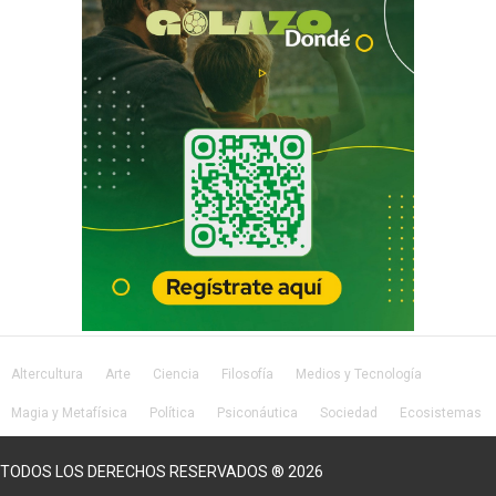
Altercultura
Arte
Ciencia
Filosofía
Medios y Tecnología
Magia y Metafísica
Política
Psiconáutica
Sociedad
Ecosistemas
Salud
Lifestyle
TODOS LOS DERECHOS RESERVADOS ® 2026