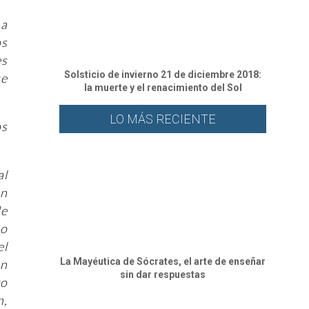
na
os
es
Solsticio de invierno 21 de diciembre 2018:
ue
la muerte y el renacimiento del Sol
LO MÁS RECIENTE
os
al
un
de
uo
el
La Mayéutica de Sócrates, el arte de enseñar
án
sin dar respuestas
go
n,