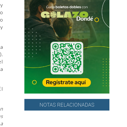
 y
vo
ro
 y
ta
s
).
el
 a
El
NOTAS RELACIONADAS
ón
as
na