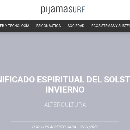
EB Y TECNOLOGÍA
PSICONÁUTICA
SOCIEDAD
ECOSISTEMAS Y SUSTE
NIFICADO ESPIRITUAL DEL SOLST
INVIERNO
ALTERCULTURA
POR:
LUIS ALBERTO HARA
- 12/21/2022