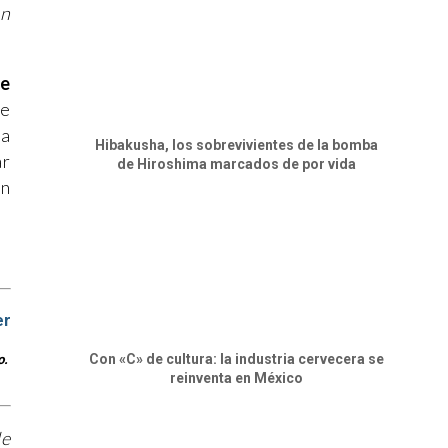
en
te
re
ra
Hibakusha, los sobrevivientes de la bomba
ar
de Hiroshima marcados de por vida
ón
er
Con «C» de cultura: la industria cervecera se
o.
reinventa en México
de