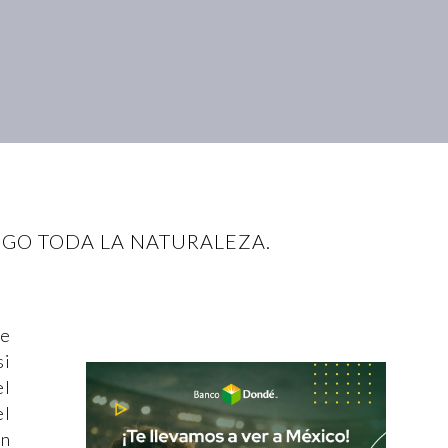
SIGO TODA LA NATURALEZA.
ue
si
el
el
on