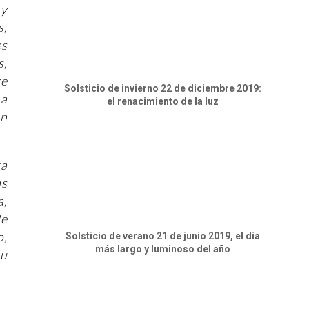
 y
s,
es
s,
ce
Solsticio de invierno 22 de diciembre 2019:
 a
el renacimiento de la luz
on
ta
as
a,
de
o,
Solsticio de verano 21 de junio 2019, el día
más largo y luminoso del año
su