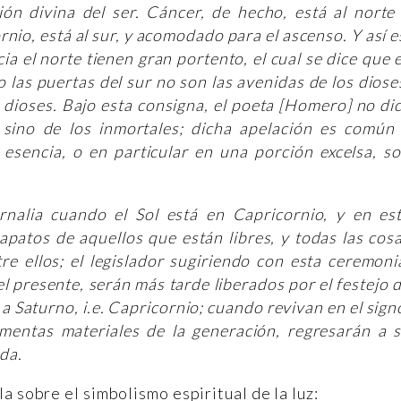
ón divina del ser. Cáncer, de hecho, está al norte
io, está al sur, y acomodado para el ascenso. Y así e
ia el norte tienen gran portento, el cual se dice que 
 las puertas del sur no son las avenidas de los diose
 dioses. Bajo esta consigna, el poeta [Homero] no di
 sino de los inmortales; dicha apelación es común
esencia, o en particular en una porción excelsa, s
rnalia cuando el Sol está en Capricornio, y en es
zapatos de aquellos que están libres, y todas las cos
e ellos; el legislador sugiriendo con esta ceremoni
l presente, serán más tarde liberados por el festejo 
a a Saturno, i.e. Capricornio; cuando revivan en el sign
mentas materiales de la generación, regresarán a 
ida.
a sobre el simbolismo espiritual de la luz: