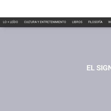
LO + LEÍDO
CULTURA Y ENTRETENIMIENTO
LIBROS
FILOSOFÍA
W
EL SIG