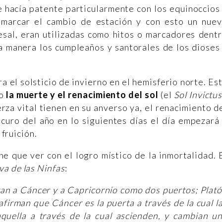
se hacía patente particularmente con los equinoccios
e marcar el cambio de estación y con esto un nue
esal, eran utilizadas como hitos o marcadores dent
na manera los cumpleaños y santorales de los dioses
 el solsticio de invierno en el hemisferio norte. Es
o
la muerte y el renacimiento del sol
(el
Sol Invictu
uerza vital tienen en su anverso ya, el renacimiento d
scuro del año en lo siguientes días el día empezará
 fruición.
ne que ver con el logro místico de la inmortalidad. 
a de las Ninfas
:
an a Cáncer y a Capricornio como dos puertos; Plat
 afirman que Cáncer es la puerta a través de la cual l
quella a través de la cual ascienden, y cambian u