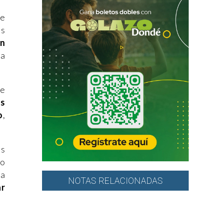
ue
as
on
ra
se
os
o
,
os
io
la
NOTAS RELACIONADAS
ar