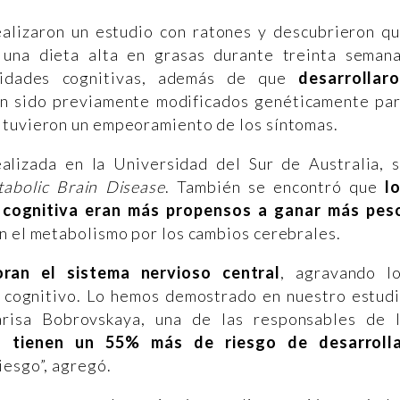
ealizaron un estudio con ratones y descubrieron q
 una dieta alta en grasas durante treinta seman
cidades cognitivas, además de que
desarrollar
ían sido previamente modificados genéticamente pa
 tuvieron un empeoramiento de los síntomas.
ealizada en la Universidad del Sur de Australia, 
abolic Brain Disease
. También se encontró que
l
n cognitiva eran más propensos a ganar más pes
n el metabolismo por los cambios cerebrales.
oran el sistema nervioso central
, agravando l
ro cognitivo. Lo hemos demostrado en nuestro estud
Larisa Bobrovskaya, una de las responsables de 
s tienen un 55% más de riesgo de desarroll
riesgo”, agregó.