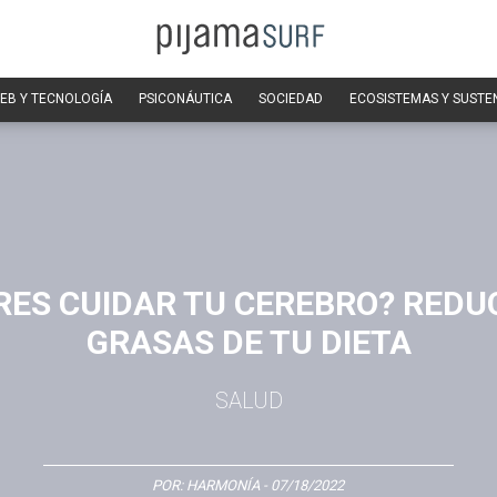
EB Y TECNOLOGÍA
PSICONÁUTICA
SOCIEDAD
ECOSISTEMAS Y SUSTE
RES CUIDAR TU CEREBRO? REDU
GRASAS DE TU DIETA
SALUD
POR:
HARMONÍA
- 07/18/2022