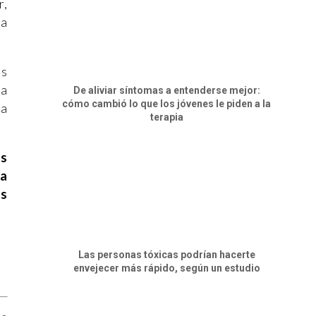
r,
 a
os
la
De aliviar síntomas a entenderse mejor:
cómo cambió lo que los jóvenes le piden a la
va
terapia
Es
na
os
Las personas tóxicas podrían hacerte
envejecer más rápido, según un estudio