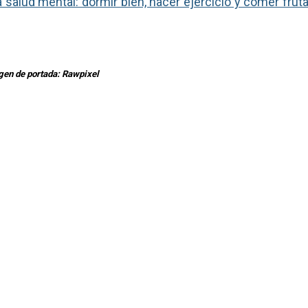
a salud mental: dormir bien, hacer ejercicio y comer frut
en de portada: Rawpixel