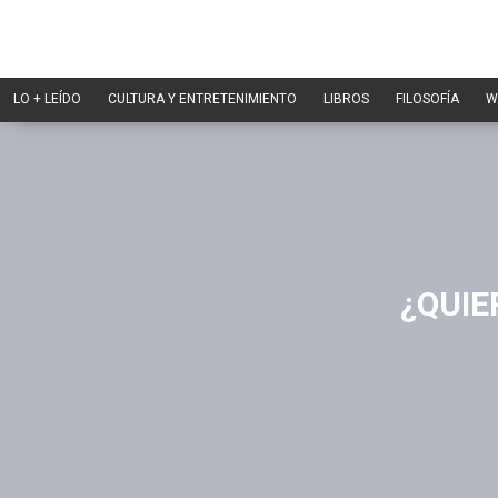
LO + LEÍDO
CULTURA Y ENTRETENIMIENTO
LIBROS
FILOSOFÍA
W
¿QUIE