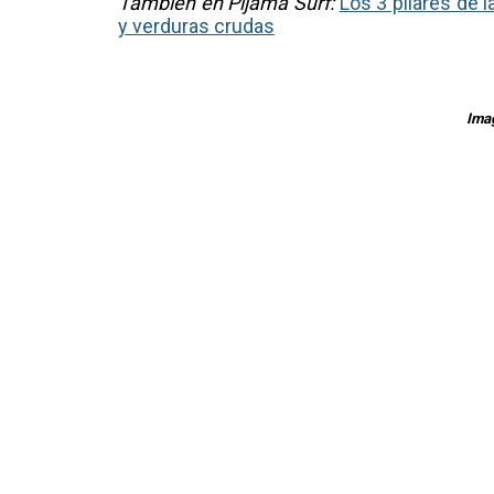
También en Pijama Surf:
Los 3 pilares de l
y verduras crudas
Imag