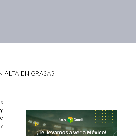
N ALTA EN GRASAS
es
 y
te
y