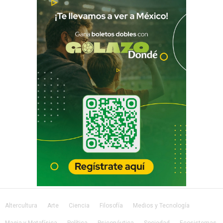
Altercultura
Arte
Ciencia
Filosofía
Medios y Tecnología
Magia y Metafísica
Política
Psiconáutica
Sociedad
Ecosistemas