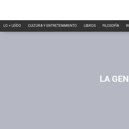
LO + LEÍDO
CULTURA Y ENTRETENIMIENTO
LIBROS
FILOSOFÍA
W
LA GEN