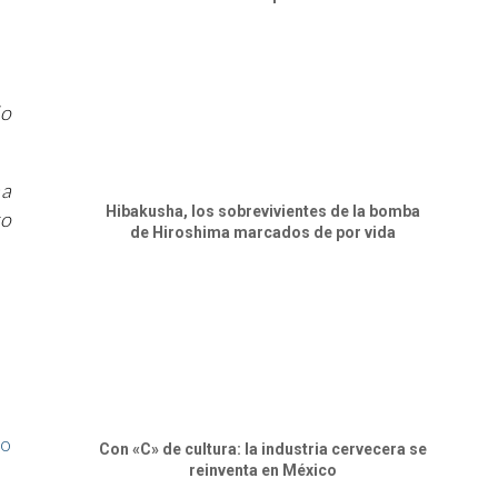
do
na
Hibakusha, los sobrevivientes de la bomba
to
de Hiroshima marcados de por vida
mo
Con «C» de cultura: la industria cervecera se
reinventa en México