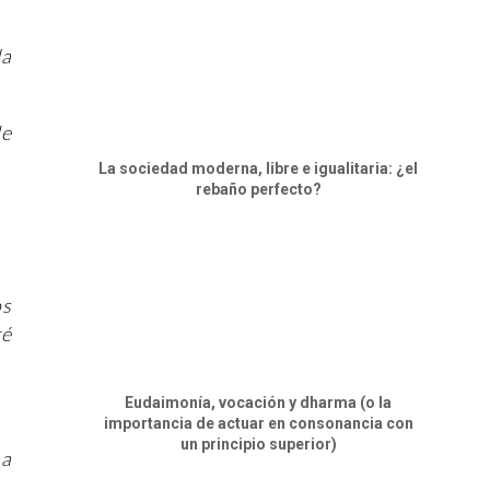
la
de
La sociedad moderna, libre e igualitaria: ¿el
rebaño perfecto?
os
té
Eudaimonía, vocación y dharma (o la
importancia de actuar en consonancia con
un principio superior)
na