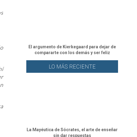
os
.
do
El argumento de Kierkegaard para dejar de
compararte con los demás y ser feliz
LO MÁS RECIENTE
hí
er
en
ra
La Mayéutica de Sócrates, el arte de enseñar
sin dar respuestas