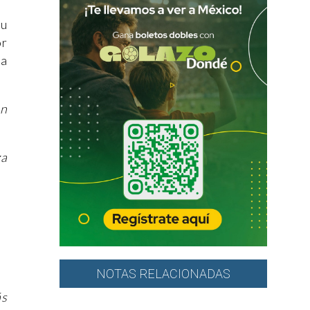
su
r
la
on
za
NOTAS RELACIONADAS
ás