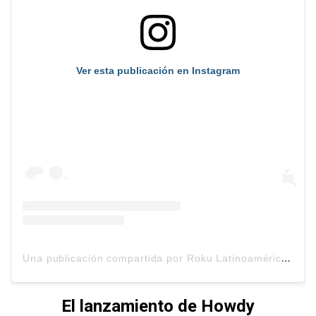
Ver esta publicación en Instagram
U
na publicación compartida por Roku Latinoamérica (@rokulatam)
El lanzamiento de Howdy