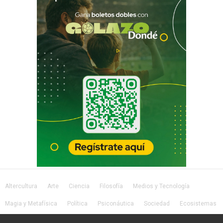
Altercultura
Arte
Ciencia
Filosofía
Medios y Tecnología
Magia y Metafísica
Política
Psiconáutica
Sociedad
Ecosistemas
Salud
Lifestyle