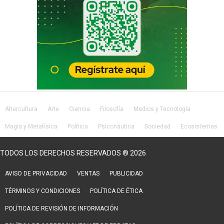
Altercultura
Arte
Ciencia
Filosofía
Medios y Tecnología
Magia y Metafísica
Política
Psiconáutica
Sociedad
Ecosistemas
Salud
Lifestyle
TODOS LOS DERECHOS RESERVADOS ® 2026
AVISO DE PRIVACIDAD
VENTAS
PUBLICIDAD
TÉRMINOS Y CONDICIONES
POLÍTICA DE ÉTICA
POLÍTICA DE REVISIÓN DE INFORMACIÓN