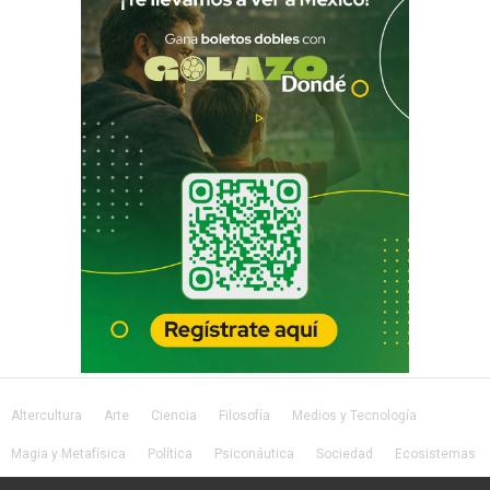
Altercultura
Arte
Ciencia
Filosofía
Medios y Tecnología
Magia y Metafísica
Política
Psiconáutica
Sociedad
Ecosistemas