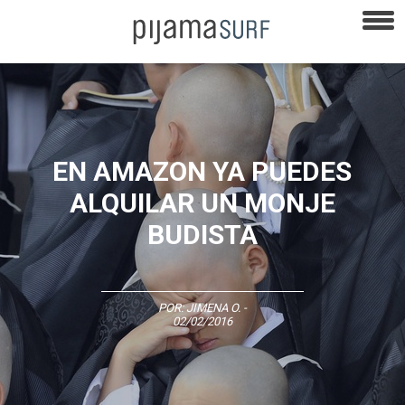
EN AMAZON YA PUEDES
ALQUILAR UN MONJE
BUDISTA
POR:
JIMENA O.
-
02/02/2016