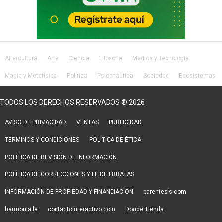
Altercultura
Arte
Ciencia
Filosofía
Medios y Tecnología
Magia y Metafísica
Política
Psiconáutica
Sociedad
Ecosistemas
Salud
Lifestyle
TODOS LOS DERECHOS RESERVADOS ® 2026
AVISO DE PRIVACIDAD
VENTAS
PUBLICIDAD
TÉRMINOS Y CONDICIONES
POLÍTICA DE ÉTICA
POLÍTICA DE REVISIÓN DE INFORMACIÓN
POLÍTICA DE CORRECCIONES Y FE DE ERRATAS
INFORMACIÓN DE PROPIEDAD Y FINANCIACIÓN
parentesis.com
harmonia.la
contactointeractivo.com
Dondé Tienda