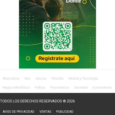
Altercultura
Arte
Ciencia
Filosofía
Medios y Tecnología
Magia y Metafísica
Política
Psiconáutica
Sociedad
Ecosistemas
Salud
Lifestyle
TODOS LOS DERECHOS RESERVADOS ® 2026
AVISO DE PRIVACIDAD
VENTAS
PUBLICIDAD