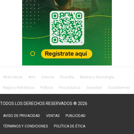
Altercultura
Arte
Ciencia
Filosofía
Medios y Tecnología
Magia y Metafísica
Política
Psiconáutica
Sociedad
Ecosistemas
Salud
Lifestyle
TODOS LOS DERECHOS RESERVADOS ® 2026
AVISO DE PRIVACIDAD
VENTAS
PUBLICIDAD
TÉRMINOS Y CONDICIONES
POLÍTICA DE ÉTICA