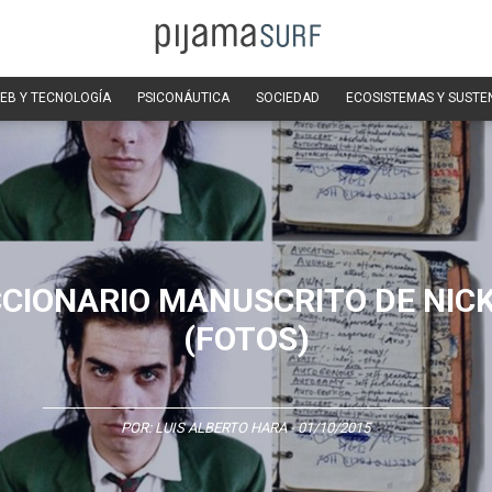
EB Y TECNOLOGÍA
PSICONÁUTICA
SOCIEDAD
ECOSISTEMAS Y SUSTE
CCIONARIO MANUSCRITO DE NIC
(FOTOS)
POR:
LUIS ALBERTO HARA
- 01/10/2015