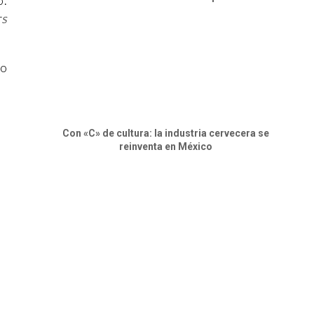
o.
rs
io
Con «C» de cultura: la industria cervecera se
reinventa en México