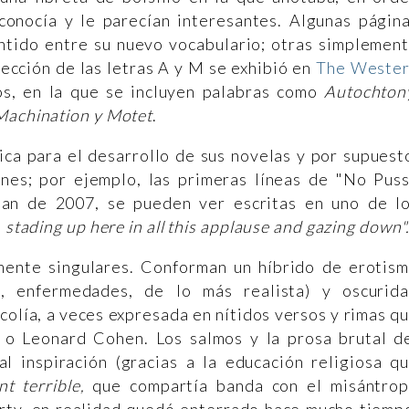
 conocía y le parecían interesantes. Algunas págin
tido entre su nuevo vocabulario; otras simplemen
sección de las letras A y M se exhibió en
The Weste
s, en la que se incluyen palabras como
Autochton
 Machination y Motet
.
ica para el desarrollo de sus novelas y por supuest
ones; por ejemplo, las primeras líneas de "No Pus
man de 2007, se pueden ver escritas en uno de l
k, stading up here in all this applause and gazing down"
mente singulares. Conforman un híbrido de erotis
os, enfermedades, de lo más realista) y oscurid
olía, a veces expresada en nítidos versos y rimas q
o Leonard Cohen. Los salmos y la prosa brutal d
l inspiración (gracias a la educación religiosa q
nt terrible,
que compartía banda con el misántro