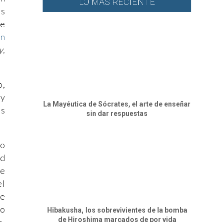
LO MÁS RECIENTE
as
te
rn
y,
o,
sy
La Mayéutica de Sócrates, el arte de enseñar
os
sin dar respuestas
.
mo
ad
ue
el
ue
po
Hibakusha, los sobrevivientes de la bomba
de Hiroshima marcados de por vida