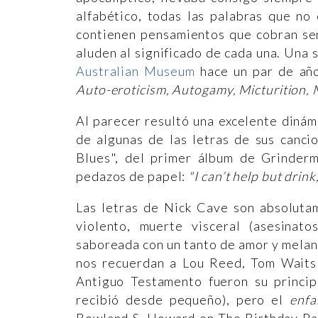
alfabético, todas las palabras que no
contienen pensamientos que cobran sen
aluden al significado de cada una. Una 
Australian Museum
hace un par de año
Auto-eroticism, Autogamy, Micturition,
Al parecer resultó una excelente dinám
de algunas de las letras de sus canci
Blues", del primer álbum de Grinder
pedazos de papel:
"
I can’t help but drin
Las letras de Nick Cave son absoluta
violento, muerte visceral (asesinat
saboreada con un tanto de amor y melanc
nos recuerdan a Lou Reed, Tom Waits 
Antiguo Testamento fueron su principa
recibió desde pequeño), pero el
enfa