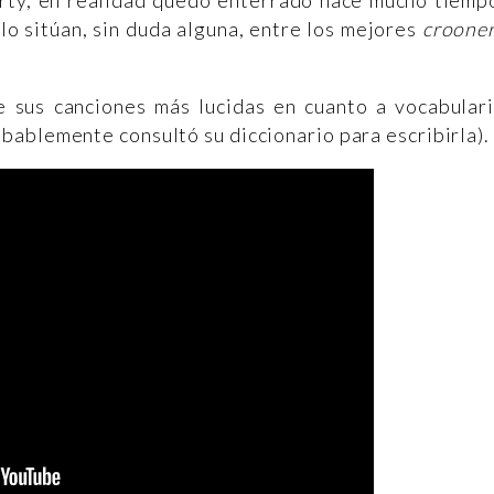
ty, en realidad quedó enterrado hace mucho tiemp
lo sitúan, sin duda alguna, entre los mejores
croone
 sus canciones más lucidas en cuanto a vocabular
ablemente consultó su diccionario para escribirla).