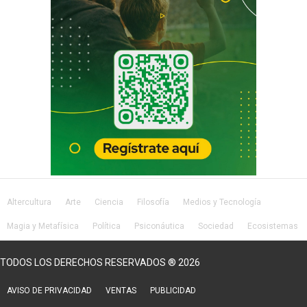
Altercultura
Arte
Ciencia
Filosofía
Medios y Tecnología
Magia y Metafísica
Política
Psiconáutica
Sociedad
Ecosistemas
Salud
Lifestyle
TODOS LOS DERECHOS RESERVADOS ® 2026
AVISO DE PRIVACIDAD
VENTAS
PUBLICIDAD