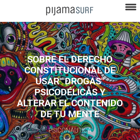
SOBRE EL DERECHO
CONSTITUCIONAL DE
USAR "DROGAS"
PSICODÉLICAS Y
ALTERAR EL CONTENIDO
DE TU MENTE
PSICONÁUTICA